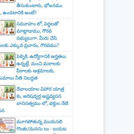
తీసుకుంటారు, భోజనము
, ఉండటానికి అంటే?
సమూహం లో, పెద్దలతో
మాట్లాడాము, గౌరవ
సభ్యులుగా. మీరు చేసే
లకు ఎక్కువ ప్రచారం, గౌరవము?
పెళ్ళికి, ఉద్యోగానికి అర్హతలు
ఉన్నట్లే, మంచి మఠాలకు
పీఠాలకు ఆశ్రమాలకు,
మాలు నీతి నిబద్దత
దేవాలయాల విహార యాత్ర
కు, అరిషడ్వర్గ అష్టవ్యసన
బానిసత్వము లో, భక్తుల నేటి
వన
మూగపోతున్న ముదుసలి
గొంతు/మనసు లు - బయట