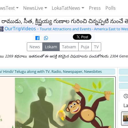
wsText
NewsLive
LokaTatNews
Press
Polls
ాముడు, సీత, క్రిష్ణయ్య గుణాల గురించి చిన్నప్పటి నుంచే
OurTripVideos -
Tourist Attractions and Events - America East to Wes
News
Lokam
Tatvam
Puja
TV
యి. 2269 కధనాలు. ఇతరులతో ఈ ఆసక్తి కరమైన విషయాలను పంచుకోగలరు. 2304 General
/ Hindi/ Telugu along with TV, Radio, Newspaper, Newsbites
Late