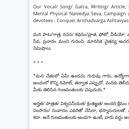
Our Vocal/ Song/ Gatra, Writing/ Article, 
Mental Physical Naivedya Seva, Campaign 
devotees - Conquer Arishadvarga Ashtavyas
మన పాట/గాత్ర, రచన/ కథనం/వ్రాత, ఫోటో, వీడియో, 
సేవ, ప్రచారం మంచి గురించి, మానసిక చైతన్య ఆచర
నిమిషాలు
+ + +
*మన చేతులో ఏమీ ఉండదు గురువు గారు, ఉద్యోగాలు,
అందులో కొన్ని రిమోట్, తర్వాత ఎప్పుడో, మనకు తె
మీకు తెలిసిన గుణవంతులకు చెపుదురు.*
అర్హత/ పాత్రత/ విశ్వసనీయత/ క్రుతజ్ఞత/ అందరి క్షేమ
సంసారం/ సంవాదం ఎవరితో చేసినా, భస్మాసురులతో, వ
కదా. అదే గుణవంతులకు అండగా ఉంటే, వారు వద్దు అన్న