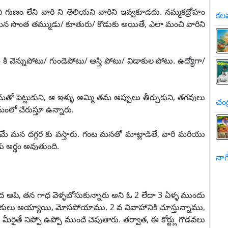
ణం లేని వారి ని తెలియని వారిని ఇవ్వకూడదు. నమ్మకద్రోహం
కలవ
మన సొంత తమ్ముడు/ కూతురు/ కొడుకు అయితే, ఎలా మంచి వారిని
వెన్నుపోటు/ గుండెపోటు/ ఆస్తి పోటు/ విడాకుల పోటు. ఉద్యోగా/
తమతో పెట్టుకుని, ఆ ఇళ్ళు అమ్మి తమ అప్పులు తీర్చుకుని, తగవులు
చంద
మంలో చేరుస్తూ ఉన్నారు.
మే మన దగ్గర కు వస్తారు. గంట మనతో మాట్లాడితే, వారి మరియు
 అర్థం అవుతుంది.
నాగే
ీద ఆపి, తన గాధ వెళ్ళబోసుకున్నారు అని ఓ 2 లేదా 3 ఏళ్ళ ముందు
డాకులు అయ్యాయి, మోసపోయాము. 2 వ వివాహానికి చూస్తున్నాము,
మీరైతే నిప్పో ఉప్పో ముందే చెపుతారు. తర్వాత, ఈ కోర్ట్లు గొడవలు