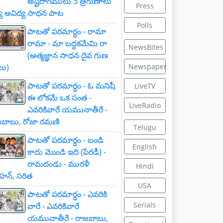
అష్టరాగములు 3 త్రిగుణాలు
Press
్య అవిద్య సాధన పాట
Polls
పాటతో పరమార్ధం - రామా
రామా - మా బద్దకమేమి రా
NewsBites
(ఆత్మజ్ఞాన సాధన దైవ గుణ
లు)
Newspaper
పాటతో పరమార్ధం - ఓ మనిషీ
LiveTV
ఈ లోకమే ఒక సంత -
LiveRadio
ఎవరికివారే యమునాతీరే -
బాబు, రోజా రమణి
Telugu
పాటతో పరమార్ధం - బండి
English
కాదు మొండి ఇది (పేరడీ) -
రామదండు - మురళీ
Hindi
హన్, సరిత
USA
పాటతో పరమార్ధం - ఎవరికి
Serials
వారే - ఎవరికివారే
యమునాతీరే - రాజబాబు,