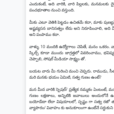
ఎందుకంటే, అది వారికి, వారి పిల్లలకు, మనమలకు ద
పంచభూతాల నుంచి వస్తుంది.
మీకు ఎటూ వెతికి పెట్టడం ఉచితమే కదా, మాకు పుణ్యమ
అష్టవ్యసన బానిసత్వం లేదు అని నిరూపించాలి, అది మీ
అని పంపాము కదా.
వాళ్ళు 10 మందికి ఉద్యోగాలు చెపితే, మనం ఒకరం. వా
స్కిల్స్ కూడా ముందు జాగ్రత్తలో వివరించాము, భవిష
చెప్పాలి, సోషల్ మీడియా సాక్ష్యం తో.
బయట వారు మీ గురించి మంచి చెప్పరు. రాముడు, సీత, క
మరి మనకు భయం ఏమిటి, సత్వ గుణం ఉంటే?
మన మీద వారికి స్పెషల్/ ప్రత్యేక నమ్మకం ఏంటంటే, 
గుణం లక్షణాలు, అన్నిటికి జవాబులు అందులోనే 
బయోడేటా లేదా విషయాలలో, స్పష్టం గా సత్వ రజో త
వ్యాపారం/ వివాహం కు అనుకూలంగా ఉంటేనే సర్దుకున