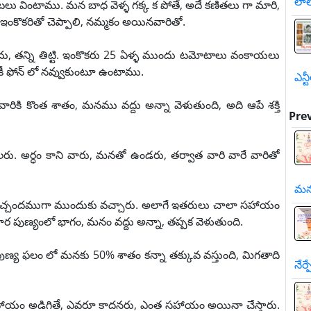
లాల
ు వింటాము. మన బాధ వెళ్ళ గక్క క పోతే, అదే కణితలు గా మారి,
ఇంకొకరితో చెప్పాలి, నమ్మకం అయినవారితో.
దు, తన్ని తిట్టి. ఇంకొకరు 25 ఏళ్ళ ముందు టమోటాలు వంకాయలు
ికీ ఫోన్ లో నవ్వుకుంటూ ఉంటాము.
ఎన్ట
 వారికి కొంత శాతం, మనము వద్దు అన్నా వెళుతుంది, అది ఆపే శక్తి
Pre
లరు. అర్ధం కాని వారు, మనతో ఉండరు, తర్వాత వారి వారే వారితో
మన
రు స్వచ్చందముగా ముందుకు వచ్చారు. అలాగే ఇతరులు చాలా సహాయం
ర పుణ్యంలో భాగం, మనం వద్దు అన్నా, తప్పక వెళుతుంది.
్య ఫలం లో మనకు 50% శాతం కన్నా తక్కువ వస్తుంది, మిగతాది
నేర
ాయం అడిగితే, ఎవరూ కాదనరు, ఎంత సహాయం అయినా చేస్తారు.