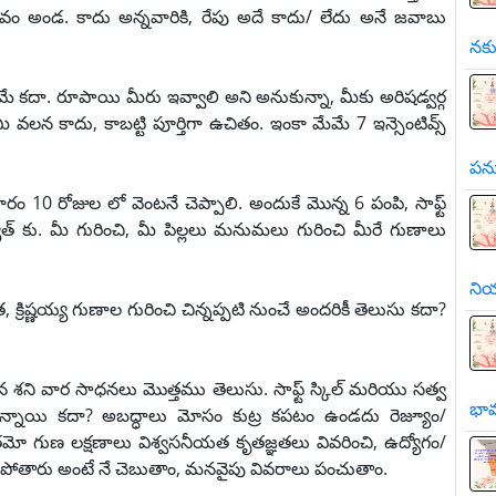
ైవం అండ. కాదు అన్నవారికి, రేపు అదే కాదు/ లేదు అనే జవాబు
నకు
ే కదా. రూపాయి మీరు ఇవ్వాలి అని అనుకున్నా, మీకు అరిషడ్వర్గ
 వలన కాదు, కాబట్టి పూర్తిగా ఉచితం. ఇంకా మేమే 7 ఇన్సెంటివ్స్
పను
రం 10 రోజుల లో వెంటనే చెప్పాలి. అందుకే మొన్న 6 పంపి, సాఫ్ట్
్యత్ కు. మీ గురించి, మీ పిల్లలు మనుమలు గురించి మీరే గుణాలు
నియ
్రిష్ణయ్య గుణాల గురించి చిన్నప్పటి నుంచే అందరికీ తెలుసు కదా?
మన శని వార సాధనలు మొత్తము తెలుసు. సాఫ్ట్ స్కిల్ మరియు సత్వ
భా
ఉన్నాయి కదా? అబద్ధాలు మోసం కుట్ర కపటం ఉండదు రెజ్యూం/
మో గుణ లక్షణాలు విశ్వసనీయత కృతజ్ఞతలు వివరించి, ఉద్యోగం/
ి పోతారు అంటే నే చెబుతాం, మనవైపు వివరాలు పంచుతాం.