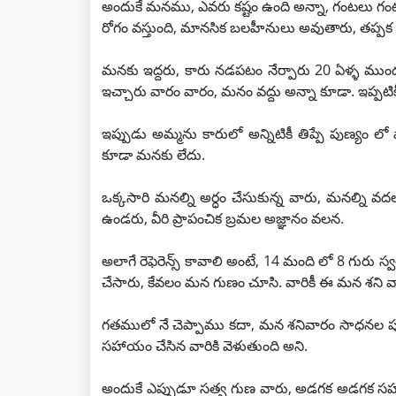
అందుకే మనము, ఎవరు కష్టం ఉంది అన్నా, గంటలు గంటల
రోగం వస్తుంది, మానసిక బలహీనులు అవుతారు, తప్పక 
మనకు ఇద్దరు, కారు నడపటం నేర్పారు 20 ఏళ్ళ ముం
ఇచ్చారు వారం వారం, మనం వద్దు అన్నా కూడా. ఇప్పట
ఇప్పుడు అమ్మను కారులో అన్నిటికీ తిప్పే పుణ్యం లో
కూడా మనకు లేదు.
ఒక్కసారి మనల్ని అర్ధం చేసుకున్న వారు, మనల్ని వద
ఉండరు, వీరి ప్రాపంచిక బ్రమల అజ్ఞానం వలన.
అలాగే రెఫెరెన్స్ కావాలి అంటే, 14 మంది లో 8 గు
చేసారు, కేవలం మన గుణం చూసి. వారికీ ఈ మన శని వా
గతములో నే చెప్పాము కదా, మన శనివారం సాధనల పుణ
సహాయం చేసిన వారికి వెళుతుంది అని.
అందుకే ఎప్పుడూ సత్వ గుణ వారు, అడగక అడగక సహ