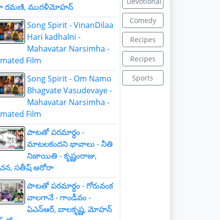
Devotional
జా రమణి, మురళీమోహన్
Comedy
Song Spirit - VinanDilaa
Hari kadhalni -
Recipes
Mahavatar Narsimha -
Recipes
nimated Film
Song Spirit - Om Namo
Sports
Bhagvate Vasudevaye -
Mahavatar Narsimha -
nimated Film
పాటతో పరమార్ధం -
మాటలకందని భావాలు - నీతి
నిజాయితి - కృష్ణంరాజు,
చన, సతీష్ అరోరా
పాటతో పరమార్ధం - గోరువంక
వాలగానే - గాండీవం -
ఏఎన్ఆర్, బాలకృష్ణ, మోహన్