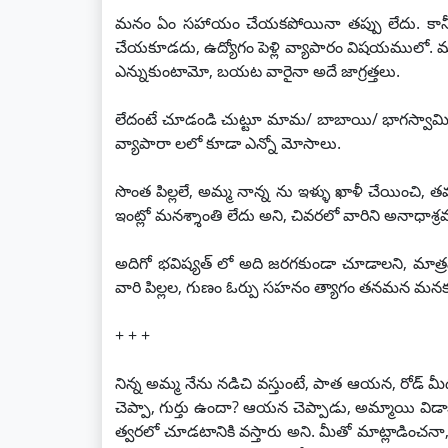
మనం ఏం సహాయం చేయకపోయినా తప్పు లేదు. కానీ గు
చేయకూడదు, ఉద్యోగం పెళ్లి వ్యాపారం విషయములో. 
ఎన్నుకుంటామో, బయట వారైనా అదే జాగ్రత్తలు.
లేదంటే చూడండి చుట్టూ మామ/ బాబాయి/ భాగస్వామి కి 
వ్యాపారా లలో కూడా ఎన్నో మోసాలు.
సొంత పిల్లలే, అమ్మ నాన్న ను ఇళ్ళు ఖాళీ చేయించి, 
ఇంట్లో మనశ్శాంతి లేదు అని, చివరలో వారిని అనాధాశ్ర
అదిగో భవిష్యత్ లో అది జరగకుండా చూడాలని, మాత్ర
వారి పిల్లల, గుణం ఓర్పు సహనం త్యాగం తనమన మనకు
+ + +
నిన్న అమ్మ నేను నడిచి వస్తుంటే, పాత ఆయన, రోడ్ మ
చెప్పా, గుర్తు ఉందా? ఆయన చెప్పాడు, అమ్మాయి వి
త్వరలో చూడటానికి వస్తారు అని. మీతో మాట్లాడించనా, 