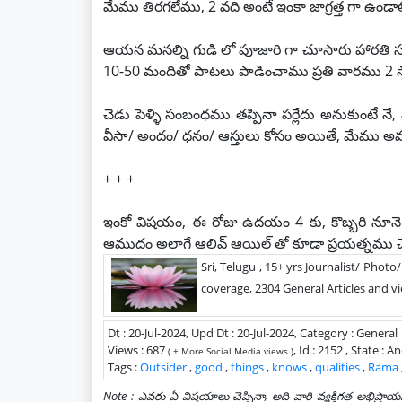
మేము తిరగలేము, 2 వది అంటే ఇంకా జాగ్రత్త గా ఉండాల
ఆయన మనల్ని గుడి లో పూజారి గా చూసారు హారతి స
10-50 మందితో పాటలు పాడించాము ప్రతి వారము 2 సా
చెడు పెళ్ళి సంబంధము తప్పినా పర్లేదు అనుకుంటే నే,
వీసా/ అందం/ ధనం/ ఆస్తులు కోసం అయితే, మేము అ
+ + +
ఇంకో విషయం, ఈ రోజు ఉదయం 4 కు, కొబ్బరి నూనె 
ఆముదం అలాగే ఆలివ్ ఆయిల్ తో కూడా ప్రయత్నము చ
Sri, Telugu , 15+ yrs Journalist/ Photo
coverage, 2304 General Articles and vi
Dt : 20-Jul-2024, Upd Dt : 20-Jul-2024, Category : General
Views : 687
, Id : 2152 , State :
( + More Social Media views )
Tags :
Outsider
,
good
,
things
,
knows
,
qualities
,
Rama
Note : ఎవరు ఏ విషయాలు చెప్పినా, అది వారి వ్యక్తిగత అభిప్ర