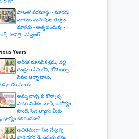
్, రోజా
పాటతో పరమార్ధం - మారదు
మారదు మనుషుల తత్వం
మారదు - ఆత్మ బంధువు -
ీఆర్, సావిత్రి, ఎస్వీఆర్
vious Years
శారీరక మానసిక శ్రమ, తల్లి
దండ్రుల సేవ లేని, కోటి ఖర్చు
సేవల ఆర్భాటాలు,
ుషులను మాయ
అమ్మ నాన్న కు కొన్నాళ్ళ
పాటు విదేశం చూసే, ఆరోగ్యం
పొందే, సేవ త్యాగం మీకు
్పే, భాగ్యం కలిగించవా?
ఉచితముగా సేవ చేస్తున్న
వారి దగ్గర నే, ఎదురు ధనం