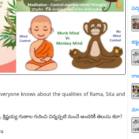
విద
కర్మ
రాజ
veryone knows about the qualities of Rama, Sita and
మో
రిష్ణయ్య గుణాల గురించి చిన్నప్పటి నుంచే అందరికీ తెలుసు కదా?
va