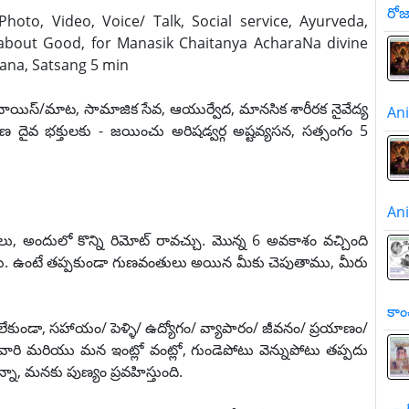
రో
Photo, Video, Voice/ Talk, Social service, Ayurveda,
about Good, for Manasik Chaitanya AcharaNa divine
ana, Satsang 5 min
వాయిస్/మాట, సామాజిక సేవ, ఆయుర్వేద, మానసిక శారీరక నైవేద్య
A
ణ దైవ భక్తులకు - జయించు అరిషడ్వర్గ అష్టవ్యసన, సత్సంగం 5
A
 అందులో కొన్ని రిమోట్ రావచ్చు. మొన్న 6 అవకాశం వచ్చింది
లీదు. ఉంటే తప్పకుండా గుణవంతులు అయిన మీకు చెపుతాము, మీరు
కాం
ం లేకుండా, సహాయం/ పెళ్ళి/ ఉద్యోగం/ వ్యాపారం/ జీవనం/ ప్రయాణం/
ారి మరియు మన ఇంట్లో వంట్లో, గుండెపోటు వెన్నుపోటు తప్పదు
ా, మనకు పుణ్యం ప్రవహిస్తుంది.