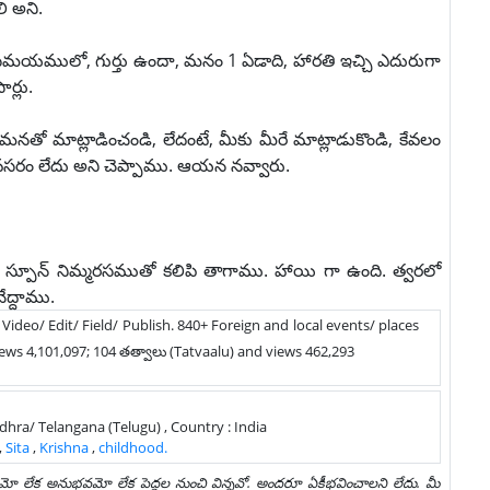
ి అని.
మయములో, గుర్తు ఉందా, మనం 1 ఏడాది, హారతి ఇచ్చి ఎదురుగా
ర్లు.
 మనతో మాట్లాడించండి, లేదంటే, మీకు మీరే మాట్లాడుకొండి, కేవలం
వసరం లేదు అని చెప్పాము. ఆయన నవ్వారు.
స్పూన్ నిమ్మరసముతో కలిపి తాగాము. హాయి గా ఉంది. త్వరలో
ేద్దాము.
/ Video/ Edit/ Field/ Publish. 840+ Foreign and local events/ places
ews 4,101,097; 104 తత్వాలు (Tatvaalu) and views 462,293
 Andhra/ Telangana (Telugu) , Country : India
,
Sita
,
Krishna
,
childhood.
ాయమో లేక అనుభవమో లేక పెద్దల నుంచి విన్నవో. అందరూ ఏకీభవించాలని లేదు. మీ