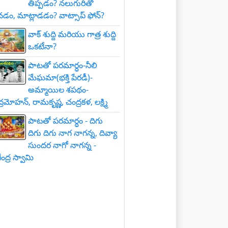
తిప్పడం? నలుగురితో
డం, మాట్లాడడం? వాట్సాప్ ఫోన్?
వాక్ శుద్ది మరియు గాత్ర శుద్ది
ఒకటేనా?
పాటతో పరమార్ధం-నీలి
మేఘమా(భక్తి పేరడీ)-
అమ్మాయిల శపథం-
్రమోహన్, రామకృష్ణ, చంద్రకళ, లక్ష్మి
పాటతో పరమార్ధం - దిగు
దిగు దిగు నాగ నాగన్న, దివ్యా
సుందర నాగో నాగన్న -
ంద్ర స్వామి