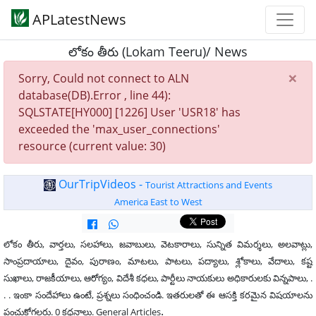
APLatestNews
లోకం తీరు (Lokam Teeru)/ News
×
Sorry, Could not connect to ALN
database(DB).Error , line 44):
SQLSTATE[HY000] [1226] User 'USR18' has
exceeded the 'max_user_connections'
resource (current value: 30)
OurTripVideos -
Tourist Attractions and Events
America East to West
లోకం తీరు, వార్తలు, సలహాలు, జవాబులు, వెటకారాలు, సున్నిత విమర్శలు, అలవాట్లు,
సాంప్రదాయాలు, దైవం, పురాణం, మాటలు, పాటలు, పద్యాలు, శ్లోకాలు, వేదాలు, కష్ట
సుఖాలు, రాజకీయాలు, ఆరోగ్యం, విదేశీ కధలు, పార్టీలు నాయకులు అధికారులకు విన్నపాలు, .
. . ఇంకా సందేహాలు ఉంటే, ప్రశ్నలు సంధించండి. ఇతరులతో ఈ ఆసక్తి కరమైన విషయాలను
.
పంచుకోగలరు. 0 కధనాలు. General Articles