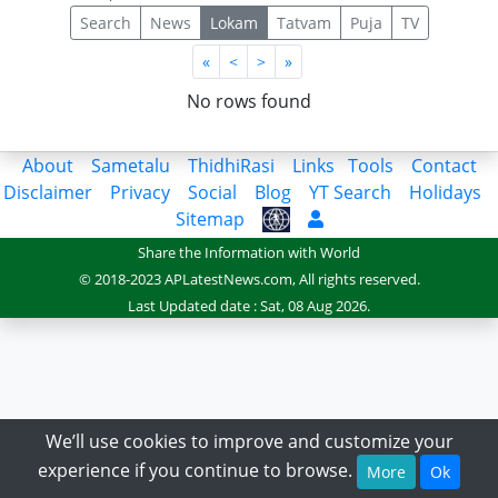
Search
News
Lokam
Tatvam
Puja
TV
First
Last
«
<
>
»
No rows found
About
Sametalu
ThidhiRasi
Links
Tools
Contact
Disclaimer
Privacy
Social
Blog
YT Search
Holidays
Sitemap
Share the Information with World
© 2018-2023 APLatestNews.com, All rights reserved.
Last Updated date : Sat, 08 Aug 2026.
We’ll use cookies to improve and customize your
experience if you continue to browse.
More
Ok