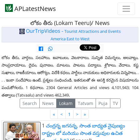
APLatestNews
లోకం తీరు (Lokam Teeru)/ News
OurTripVideos -
Tourist Attractions and Events
America East to West
లోకం తీరు, వార్తలు, సలహాలు, జవాబులు, వెటకారాలు, సున్నిత విమర్శలు, అలవాట్లు,
సాంప్రదాయాలు, దైవం, పురాణం, మాటలు, పాటలు, పద్యాలు, శ్లోకాలు, వేదాలు, కష్ట
సుఖాలు, రాజకీయాలు, ఆరోగ్యం, విదేశీ కధలు, పార్టీలు నాయకులు అధికారులకు విన్నపాలు, .
. . ఇంకా సందేహాలు ఉంటే, ప్రశ్నలు సంధించండి. ఇతరులతో ఈ ఆసక్తి కరమైన విషయాలను
పంచుకోగలరు. 1 కధనాలు. 2304 General Articles and views 4,101,943; 104
.
తత్వాలు (Tatvaalu) and views 462,349
Search
News
Lokam
Tatvam
Puja
TV
First
Last
«
<
1
>
»
1
చంద్రన్న జగనన్న, సొంత బాధ్యత నైపుణ్యం
రాష్ట్రం లో మరియు సొంత వస్తువుల ఉచిత