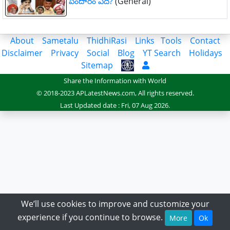
పందారం ఏది?
(General)
About
Sametalu
ThidhiRasi
Links
Tools
Contact
Disclaimer
Privacy
Social
Blog
YT Search
Holidays
Sitemap
Share the Information with World
© 2018-2023 APLatestNews.com, All rights reserved.
Last Updated date : Fri, 07 Aug 2026.
We’ll use cookies to improve and customize your
experience if you continue to browse.
More
Ok