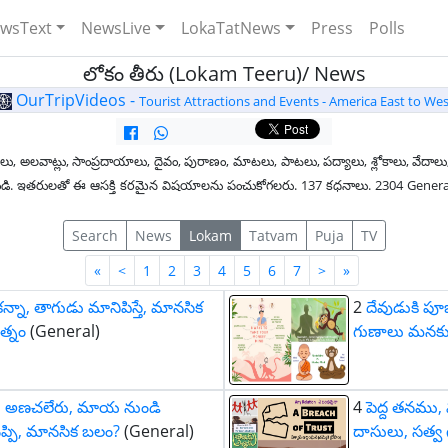
wsText
NewsLive
LokaTatNews
Press
Polls
లోకం తీరు (Lokam Teeru)/ News
OurTripVideos -
Tourist Attractions and Events - America East to Wes
లు, అలవాట్లు, సాంప్రదాయాలు, దైవం, పురాణం, మాటలు, పాటలు, పద్యాలు, శ్లోకాలు, వేదాలు,
ంధించండి. ఇతరులతో ఈ ఆసక్తి కరమైన విషయాలను పంచుకోగలరు. 137 కధనాలు. 2304 Gener
Search
News
Lokam
Tatvam
Puja
TV
First
Last
«
<
1
2
3
4
5
6
7
>
»
ా, తాగుడు మానిపిస్తే, మానసిక
2
దేవుడుకి పూజ
త్నం
(General)
గుణాలు మనకు 
ు అణచలేరు, మాయ నుండి
4
పెద్ద తనము,
ెప్పి, మానసిక బలం?
(General)
దాసులు, సత్వ గు