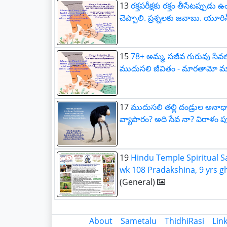
13
రక్తపరీక్షకు రక్తం తీసేటప్పుడ
చెప్పాలి. ప్రశ్నలకు జవాబు. యూరిన్
15
78+ అమ్మ, సజీవ గురువు సేవల
ముదుసలి జీవితం - మారతామో 
17
ముదుసలి తల్లి దండ్రుల అనాధ
వ్యాపారం? అది సేవ నా? విరాళం 
19
Hindu Temple Spiritual 
wk 108 Pradakshina, 9 yrs 
(General)
About
Sametalu
ThidhiRasi
Lin