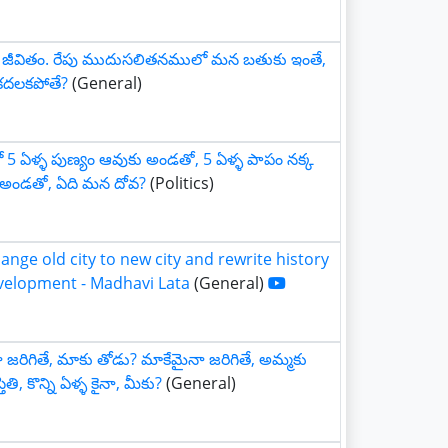
ు జీవితం. రేపు ముదుసలితనములో మన బతుకు ఇంతే,
 కదలకపోతే?
(General)
 5 ఏళ్ళ పుణ్యం ఆవుకు అండతో, 5 ఏళ్ళ పాపం నక్క
 అండతో, ఏది మన దోవ?
(Politics)
hange old city to new city and rewrite history
velopment - Madhavi Lata
(General)
 జరిగితే, మాకు తోడు? మాకేమైనా జరిగితే, అమ్మకు
ితి, కొన్ని ఏళ్ళ కైనా, మీకు?
(General)