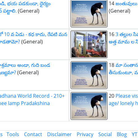
ు ఉండి, భయ పడకుండా, ధైర్యం
14
జంతువులు 
 పట్టాలి.
(General)
(General)
ో 10 వ ఏడు - కధ కాదు, రేపటి మన
16
3 తల్లుల సే
మాడతామో?
(General)
అత్త మామ ల సే
ాశ్రమాలు అండా, గుది బండ
18
మా సంతానం
పుణ్యమా?
(General)
తీసుకుంటూ, మ
Sadhana World Record - 210+
20
Please vi
ghee lamp Pradakshina
age/ lonely 
ks
Tools
Contact
Disclaimer
Privacy
Social
Blog
YT