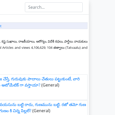
t
 కష్ట సుఖాలు, రాజకీయాలు, ఆరోగ్యం, విదేశీ కధలు, పార్టీలు నాయకులు
al Articles and views 4,106,629; 104 తత్వాలు (Tatvaalu) and
 చేస్తే, గురువుకు పాదాలు చేతులు పట్టుకుంటే, వారి
ఆటోమేటిక్ గా వస్తాయా?
(General)
 వయసును బట్టి రాదు, గుణమును బట్టి. రజో తమో గుణ
ణం కి చిన్న పిల్లలే?
(General)