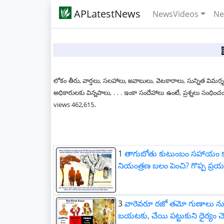
APLatestNews
NewsVideos
Ne
లోకం తీరు, వార్తలు, సలహాలు, జవాబులు, వెటకారాలు, సున్నిత విమర్శ
అధికారులకు విన్నపాలు, . . . ఇంకా సందేహాలు ఉంటే, ప్రశ్నలు స
.
views 462,615
1
తాగుబోతు కుటుంబం సహాయం కన్న
నియంత్రణ బలం పెంచి? గొప్ప ప్రయ
3
వారెవరూ రజో తమో గుణాలు న
బయటకు, చేయి పట్టుకుని ధైర్యం చ