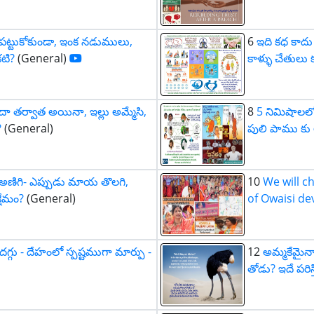
ి పట్టుకోకుండా, ఇంక నడుములు,
6
ఇది కధ కాద
కటి?
(General)
కాళ్ళు చేతులు
ేదా తర్వాత అయినా, ఇల్లు అమ్మేసి,
8
5 నిమిషాలలో
?
(General)
పులి పాము కు
ం అణిగి- ఎప్పుడు మాయ తొలగి,
10
We will c
్షేమం?
(General)
of Owaisi de
దగ్గు - దేహంలో స్పష్టముగా మార్పు -
12
అమ్మకేమైనా
తోడు? ఇదే పరిస్త