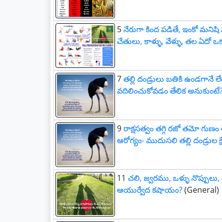
5
నేరుగా కింద పడితే, ఇంకో మనిష
చేతులు, కాళ్ళు, వేళ్ళు, తల ఏదో ఒ
7
తల్లి దండ్రులు బతికి ఉండగానే ల
వదిలించుకోవడం తేలిక అనుకుంటే
9
రాక్షసత్వం తగ్గి రజో తమో గుణ
ఆరోగ్యం- ముదుసలి తల్లి దండ్రుల క
11
చలి, జ్వరము, ఒళ్ళు నొప్పులు, 
ఆయుర్వేద కషాయం?
(General)