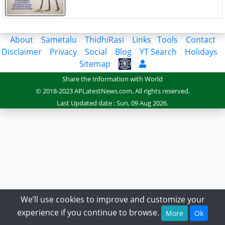
About
Sametalu
ThidhiRasi
Links
Tools
Contact
Disclaimer
Privacy
Social
Blog
YT Search
Holidays
Sitemap
Share the Information with World
© 2018-2023 APLatestNews.com, All rights reserved.
Last Updated date : Sun, 09 Aug 2026.
We’ll use cookies to improve and customize your
experience if you continue to browse.
More
Ok