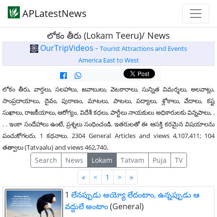
APLatestNews
లోకం తీరు (Lokam Teeru)/ News
OurTripVideos -
Tourist Attractions and Events
America East to West
లోకం తీరు, వార్తలు, సలహాలు, జవాబులు, వెటకారాలు, సున్నిత విమర్శలు, అలవాట్లు,
సాంప్రదాయాలు, దైవం, పురాణం, మాటలు, పాటలు, పద్యాలు, శ్లోకాలు, వేదాలు, కష్ట
సుఖాలు, రాజకీయాలు, ఆరోగ్యం, విదేశీ కధలు, పార్టీలు నాయకులు అధికారులకు విన్నపాలు, .
. . ఇంకా సందేహాలు ఉంటే, ప్రశ్నలు సంధించండి. ఇతరులతో ఈ ఆసక్తి కరమైన విషయాలను
పంచుకోగలరు. 1 కధనాలు. 2304 General Articles and views 4,107,411; 104
.
తత్వాలు (Tatvaalu) and views 462,740
Search
News
Lokam
Tatvam
Puja
TV
First
Last
«
<
1
>
»
1
లేనప్పుడు అయ్యో లేదంటాం, ఉన్నప్పుడు ఆ
వద్దులే అంటాం
(General)