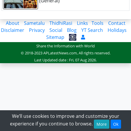
(General)
About
Sametalu
ThidhiRasi
Links
Tools
Contact
Disclaimer
Privacy
Social
Blog
YT Search
Holidays
Sitemap
Share the Information with World
© 2018-2023 APLatestNews.com, All rights reserved.
Last Updated date : Fri, 07 Aug 2026.
We’ll use cookies to improve and customize your
experience if you continue to browse.
More
Ok