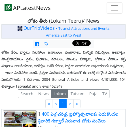
APLatestNews
లోకం తీరు (Lokam Teeru)/ News
OurTripVideos -
Tourist Attractions and Events
America East to West
లోకం తీరు, వార్తలు, సలహాలు, జవాబులు, వెటకారాలు, సున్నిత విమర్శలు, అలవాట్లు,
సాంప్రదాయాలు, దైవం, పురాణం, మాటలు, పాటలు, పద్యాలు, శ్లోకాలు, వేదాలు, కష్ట
సుఖాలు, రాజకీయాలు, ఆరోగ్యం, విదేశీ కధలు, పార్టీలు నాయకులు అధికారులకు విన్నపాలు, .
. . ఇంకా సందేహాలు ఉంటే, ప్రశ్నలు సంధించండి. ఇతరులతో ఈ ఆసక్తి కరమైన విషయాలను
పంచుకోగలరు. 1 కధనాలు. 2304 General Articles and views 4,101,888; 104
.
తత్వాలు (Tatvaalu) and views 462,349
Search
News
Lokam
Tatvam
Puja
TV
First
Last
«
<
1
>
»
1
400 ఏళ్ల చరిత్ర, బ్రహ్మోత్సవాలకు ఏడుకొండల
శ్రీవారికి గద్వాల్ ఎరువాడ జోడు పంచెలు