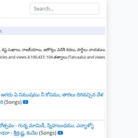
t
 కష్ట సుఖాలు, రాజకీయాలు, ఆరోగ్యం, విదేశీ కధలు, పార్టీలు నాయకులు
ticles and views 4,100,437; 104 తత్వాలు (Tatvaalu) and views
ం - ఆగదు ఏ నిముషము నీ కోసము, తారలు దిగివచ్చిన వేళ
రి
(Songs)
నోత్సవం - గున్న మామిడీ, స్నేహబంధము, ఎన్నాళ్ళో
రా - శ్రీక్రుష్ణ, కుచేల
(Songs)