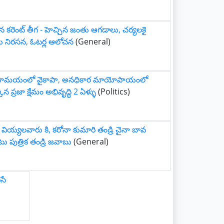
న కరెంట్ తీగ - హెచ్చిన జంతు ఆగడాలు, చర్యలకై
ు నిరసన, ఓటర్ల ఆలోచన
(General)
ోమయంలో వైకాపా, అనధికార మాయోపాయంలో
ిన ప్రజా క్షేమం అభివృద్ధి 2 ఏళ్ళు
(Politics)
 వియ్యలవారు కి, కరోనా కుమారి తండ్రి చైనా బావ
 పుత్రిక తండ్రి జవాబు
(General)
సే