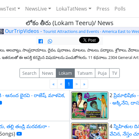
wsText
NewsLive
LokaTatNews
Press
Polls
లోకం తీరు (Lokam Teeru)/ News
OurTripVideos -
Tourist Attractions and Events - America East to Wes
లు, అలవాట్లు, సాంప్రదాయాలు, దైవం, పురాణం, మాటలు, పాటలు, పద్యాలు, శ్లోకాలు, వేదాలు,
ధించండి. ఇతరులతో ఈ ఆసక్తి కరమైన విషయాలను పంచుకోగలరు. 11 కధనాలు. 2304 General Ar
Search
News
Lokam
Tatvam
Puja
TV
First
Last
«
<
1
>
»
 - ఆనంద భైరవి - రాజేష్, మాళవిక,
2
ప్రేమాభిషేక
- అక్కినేని, దాస
ూరు, తల్లి తండ్రి మరవకురా -
4
స్నేహితుల ది
Songs)
వేచిన, నేస్తం చూడ