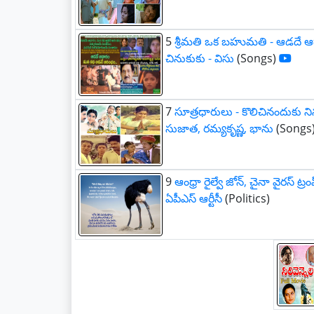
5
శ్రీమతి ఒక బహుమతి - ఆడదే ఆధ
చినుకుకు - విసు
(Songs)
7
సూత్రధారులు - కొలిచినందుకు నిన
సుజాత, రమ్యకృష్ణ, భాను
(Songs
9
ఆంధ్రా రైల్వే జోన్, చైనా వైరస్ ట్
ఏపీఎస్ ఆర్టీసీ
(Politics)