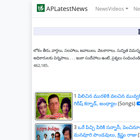
APLatestNews
NewsVideos
Ne
లోకం తీరు, వార్తలు, సలహాలు, జవాబులు, వెటకారాలు, సున్నిత విమర్శ
అధికారులకు విన్నపాలు, . . . ఇంకా సందేహాలు ఉంటే, ప్రశ్నలు సం
.
462,185
1
పిలిచిన మురళికి వలచిన మువ్వకి
గిరీష్ కర్నాడ్, జంధ్యాల
(Songs)
3
ఒరే పిచ్చి పిరికి సన్నాసీ, పెంచిన
మనవూరి పాండవులు, క్రిష్ణం రాజు
(