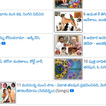
ారం మన కథ, నింగిని విడిచిన
6
ఉడుత కే తెగి
ఆదేశాలు, జంత
్ను కోదండరామా - అక్కినేని,
8
అధికార అయ
)
తెదేపా - అటకెక్క
రంప్, కరోనా మరణాలు, కోల్డ్ వార్,
10
పుత్ర బాధిత
తరపున, ఓ సగటు
11
మనసున్న మంచి పాట - విధాత తలపున ప్రభవించినది, మెరి
తారలదేరూపం (సిరివెన్నెల)
(Songs)