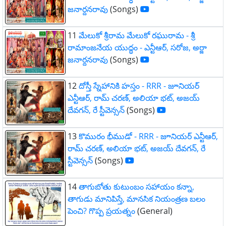
జనార్దనరావు
(Songs)
11
మేలుకో శ్రీరామ మేలుకో రఘురామ - శ్రీ
రామాంజనేయ యుద్ధం - ఎన్టీఆర్, సరోజ, అర్జా
జనార్దనరావు
(Songs)
12
దోస్తీ స్నేహానికి హస్తం - RRR - జూనియర్
ఎన్టీఆర్, రామ్ చరణ్, అలియా భట్, అజయ్
దేవగన్, రే స్టీవెన్సన్
(Songs)
13
కొమురం భీముడో - RRR - జూనియర్ ఎన్టీఆర్,
రామ్ చరణ్, అలియా భట్, అజయ్ దేవగన్, రే
స్టీవెన్సన్
(Songs)
14
తాగుబోతు కుటుంబం సహాయం కన్నా,
తాగుడు మానిపిస్తే, మానసిక నియంత్రణ బలం
పెంచి? గొప్ప ప్రయత్నం
(General)