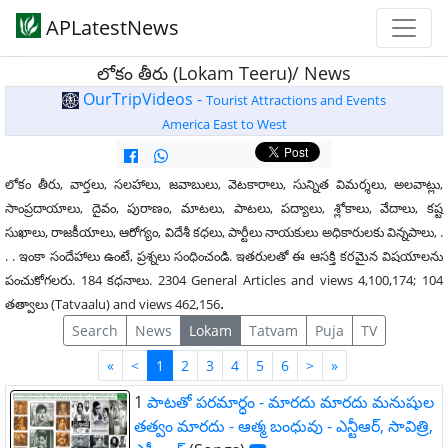
APLatestNews
లోకం తీరు (Lokam Teeru)/ News
OurTripVideos -
Tourist Attractions and Events
America East to West
లోకం తీరు, వార్తలు, సలహాలు, జవాబులు, వెటకారాలు, సున్నిత విమర్శలు, అలవాట్లు,
సాంప్రదాయాలు, దైవం, పురాణం, మాటలు, పాటలు, పద్యాలు, శ్లోకాలు, వేదాలు, కష్ట
సుఖాలు, రాజకీయాలు, ఆరోగ్యం, విదేశీ కధలు, పార్టీలు నాయకులు అధికారులకు విన్నపాలు, .
. . ఇంకా సందేహాలు ఉంటే, ప్రశ్నలు సంధించండి. ఇతరులతో ఈ ఆసక్తి కరమైన విషయాలను
పంచుకోగలరు. 184 కధనాలు. 2304 General Articles and views 4,100,174; 104
.
తత్వాలు (Tatvaalu) and views 462,156
Search
News
Lokam
Tatvam
Puja
TV
First
Last
«
<
1
2
3
4
5
6
>
»
1
పాటతో పరమార్ధం - మారదు మారదు మనుషుల
తత్వం మారదు - ఆత్మ బంధువు - ఎన్టీఆర్, సావిత్రి,