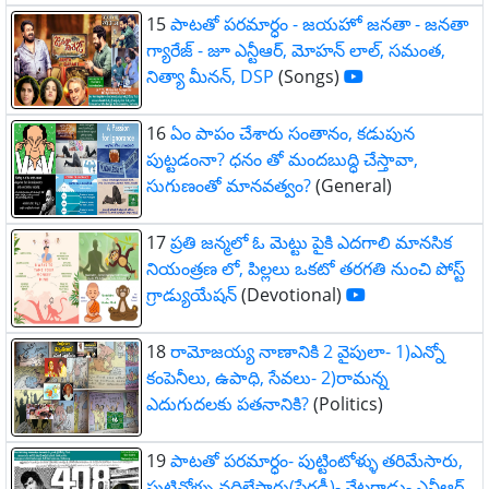
15
పాటతో పరమార్ధం - జయహో జనతా - జనతా
గ్యారేజ్ - జూ ఎన్టీఆర్, మోహన్ లాల్, సమంత,
నిత్యా మీనన్, DSP
(Songs)
16
ఏం పాపం చేశారు సంతానం, కడుపున
పుట్టడంనా? ధనం తో మందబుద్ధి చేస్తావా,
సుగుణంతో మానవత్వం?
(General)
17
ప్రతి జన్మలో ఓ మెట్టు పైకి ఎదగాలి మానసిక
నియంత్రణ లో, పిల్లలు ఒకటో తరగతి నుంచి పోస్ట్
గ్రాడ్యుయేషన్
(Devotional)
18
రామోజయ్య నాణానికి 2 వైపులా- 1)ఎన్నో
కంపెనీలు, ఉపాధి, సేవలు- 2)రామన్న
ఎదుగుదలకు పతనానికి?
(Politics)
19
పాటతో పరమార్ధం- పుట్టింటోళ్ళు తరిమేసారు,
పుట్టినోళ్ళు వదిలేసారు(పేరడీ)- వేటగాడు- ఎన్టీఆర్,