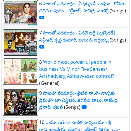
6
పాటతో పరమార్ధం - నీ ధర్మం నీ సంఘం - కోడలు
దిద్దిన కాపురం - ఎన్టీఆర్, సావిత్రి, వాణిశ్రీ
(Songs)
7
పాటతో పరమార్ధం - వినవే బర్రె పిల్ల(పేరడీ) -
ఎన్టీఆర్, కృష్ణ కుమారి, జమున, జగ్గయ్య
(Songs)
8
World most powerful people in
business Vs Mind/ Five Senses/
Arishadvarg Ashtavyasan control?
(General)
9
పాటతో పరమార్ధం- టైటిల్ సాంగ్- నాన్నకు
ప్రేమతో- జూ ఎన్టీఆర్, జగపతి బాబు, రాజేంద్ర
ప్రసాద్, రకుల్
(Songs)
10
రామా తగునా సాకేత సార్వభౌమా - శ్రీ
రామాంజనేయ యుద్ధం - ఎన్టీఆర్, సరోజ, అర్జా