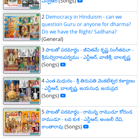
ఎస్వీఆర్
(Songs)
2
Democracy in Hinduism - can we
question Guru or anyone for dharma?
Do we have the Right/ Sadhana?
(General)
3
పాటతో పరమార్ధం - జీవితమే కృష్ణ సంగీతమూ -
శ్రీమద్విరాటపర్వము - ఎన్టీఆర్, వాణిశ్రీ, బాలకృష్ణ
(Songs)
4
ఎంత మధురం - శ్రీ తిరుపతి వెంకటేశ్వర కళ్యాణం
- ఎన్టీఆర్, బాలకృష్ణ, జయసుధ, జయప్రద
(Songs)
5
పాటతో పరమార్ధం - రామన్న రాముడూ కోదండ
రాముడూ - లవ కుశ - ఎన్టీఆర్, అంజలీ దేవి,
కాంతారావు
(Songs)