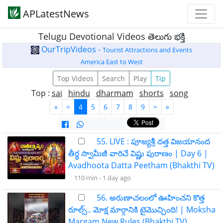
APLatestNews
Telugu Devotional Videos తెలుగు భక్తి
OurTripVideos -
Tourist Attractions and Events
America East to West
Top Videos
Search
Play
Tip
Top :
sai
hindu
dharmam
shorts
song
«
<
4
5
6
7
8
9
>
»
55. LIVE : పూజ్యశ్రీ దత్త విజయానంద
తీర్థ స్వామీజీ వారిచే విష్ణు పురాణం | Day 6 |
Avadhoota Datta Peetham (Bhakthi TV)
110 min -
1 day ago
56. అరుణాచలంలో ఊహించని కొత్త
రూల్స్.. మోక్ష మార్గానికి టైమొచ్చింది! | Moksha
Margam New Rules (Bhakthi TV)