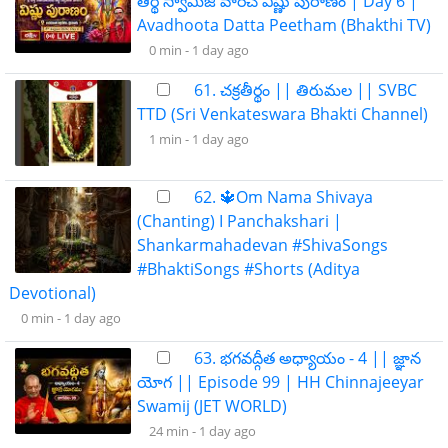
తీర్థ స్వామీజీ వారిచే విష్ణు పురాణం | Day 6 |
Avadhoota Datta Peetham (Bhakthi TV)
0 min -
1 day ago
61. ​​చక్రతీర్థం || తిరుమల || SVBC
TTD (Sri Venkateswara Bhakti Channel)
1 min -
1 day ago
62. 🔱Om Nama Shivaya
(Chanting) I Panchakshari |
Shankarmahadevan #ShivaSongs
#BhaktiSongs #Shorts (Aditya
Devotional)
0 min -
1 day ago
63. భగవద్గీత అధ్యాయం - 4 || జ్ఞాన
యోగ || Episode 99 | HH Chinnajeeyar
Swamij (JET WORLD)
24 min -
1 day ago