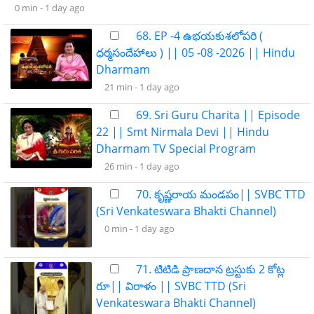
0 min -
1 day ago
68. EP -4 ఉభయకుశలోపరి (
ధర్మసందేహాలు ) || 05 -08 -2026 || Hindu
Dharmam
21 min -
1 day ago
69. Sri Guru Charita || Episode
22 || Smt Nirmala Devi || Hindu
Dharmam TV Special Program
26 min -
1 day ago
70. కృష్ణరాయ మండపం|| SVBC TTD
(Sri Venkateswara Bhakti Channel)
0 min -
1 day ago
71. ​​టిటిడి ప్రాణదాన ట్రస్టుకు 2 కోట్ల
రూ|| విరాళం || SVBC TTD (Sri
Venkateswara Bhakti Channel)