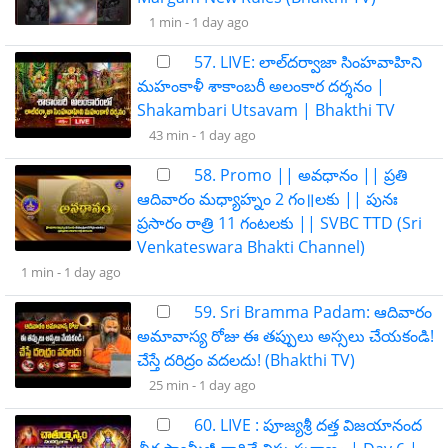
1 min -
1 day ago
57. LIVE: లాల్‌దర్వాజా సింహవాహిని
మహంకాళీ శాకాంబరీ అలంకార దర్శనం |
Shakambari Utsavam | Bhakthi TV
43 min -
1 day ago
58. ​​Promo || అవధానం || ప్రతి
ఆదివారం మధ్యాహ్నం 2 గం॥లకు || పునః
ప్రసారం రాత్రి 11 గంటలకు || SVBC TTD (Sri
Venkateswara Bhakti Channel)
1 min -
1 day ago
59. Sri Bramma Padam: ఆదివారం
అమావాస్య రోజు ఈ తప్పులు అస్సలు చేయకండి!
చేస్తే దరిద్రం వదలదు! (Bhakthi TV)
25 min -
1 day ago
60. LIVE : పూజ్యశ్రీ దత్త విజయానంద