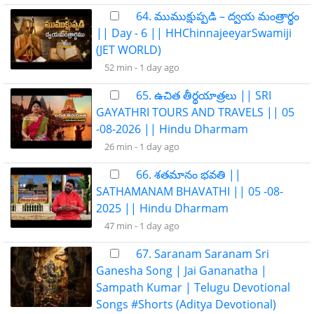
64. ముముక్షుప్పడి – ద్వయ మంత్రార్థం
|| Day - 6 || HHChinnajeeyarSwamiji
(JET WORLD)
52 min -
1 day ago
65. ఉచిత తీర్థయాత్రలు || SRI
GAYATHRI TOURS AND TRAVELS || 05
-08-2026 || Hindu Dharmam
26 min -
1 day ago
66. శతమానం భవతి ||
SATHAMANAM BHAVATHI || 05 -08-
2025 || Hindu Dharmam
47 min -
1 day ago
67. Saranam Saranam Sri
Ganesha Song | Jai Gananatha |
Sampath Kumar | Telugu Devotional
Songs #Shorts (Aditya Devotional)