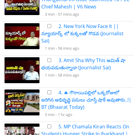
Chief Mahesh | V6 News
3 min -
57 mins ago
2. New York Now Face It ||
న్యూయార్క్ లో కుక్కలతో గొడవ (Journalist
Sai)
1 min -
58 mins ago
3. Amit Sha Why This అమిత్ షా
భయపడుతున్నాడా (Journalist Sai)
1 min -
58 mins ago
4. 🔥 గౌరాయిపల్లిలో ఒక్కరోజులో
జరిగిన అభివృద్ధి పనులు చూస్తే షాక్ అవుతారు..!|
BT (Bhaarat Today)
5 min -
1 hr ago
5. MP Chamala Kiran Reacts On
Students Hunger Strike In Jharkhand |