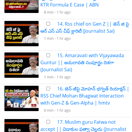
KTR Formula E Case | ABN
8 min -
1 hr ago
14. Rss chief on Gen Z || జెన్ జి పై
ఆర్ ఎస్ ఎస్ చీఫ్ క్లారిటీ (Journalist Sai)
1 min -
1 hr ago
15. Amaravati with Vijayawada
Guntur || అమరావతి సంపూర్ణం దిశగా
(Journalist Sai)
1 min -
1 hr ago
16. జెన్-జీపై మోహన్ భగ్వత్ రియాక్షన్ |
RSS Chief Mohan Bhagwat Interaction
with Gen-Z & Gen-Alpha | hmtv
0 min -
1 hr ago
17. Muslim guru Fatwa not
accept || విడాకుల ఫత్వా చెల్లదు (Journalist