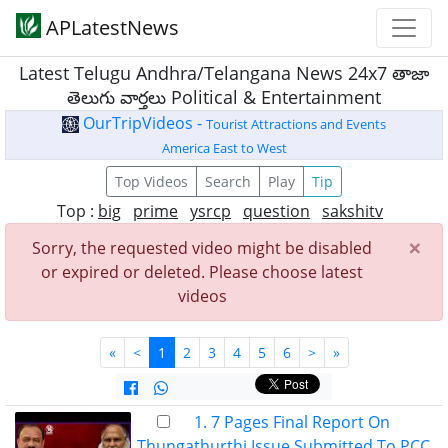
APLatestNews
Latest Telugu Andhra/Telangana News 24x7 తాజా
తెలుగు వార్తలు Political & Entertainment
OurTripVideos -
Tourist Attractions and Events
America East to West
Top Videos
Search
Play
Tip
Top :
big
prime
ysrcp
question
sakshitv
×
Sorry, the requested video might be disabled
or expired or deleted. Please choose latest
videos
«
<
1
2
3
4
5
6
>
»
1. 7 Pages Final Report On
Thungathurthi Issue Submitted To PCC