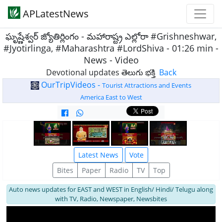
APLatestNews
ఘృష్ణేశ్వర్ జ్యోతిర్లింగం - మహారాష్ట్ర ఎల్లోరా #Grishneshwar,
#Jyotirlinga, #Maharashtra #LordShiva - 01:26 min -
News - Video
Devotional updates తెలుగు భక్తి
Back
OurTripVideos -
Tourist Attractions and Events
America East to West
Latest News
Vote
Bites
Paper
Radio
TV
Top
Auto news updates for EAST and WEST in English/ Hindi/ Telugu along
with TV, Radio, Newspaper, Newsbites