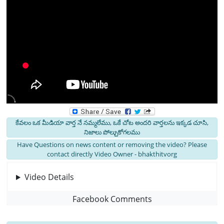
కేవలం ఒక మీడియా వార్త నే నమ్మలేము, ఒకే చోట అందరి వార్తలను ఇక్కడ చూసి,
నిజాలు పోల్చుకోగలము
Have Questions on news content or removing the video? Please
contact directly Video Owner - bhakthitvorg
Video Details
Facebook Comments