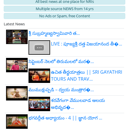
All best news at one place for NRIs
Multiple source NEWS from 14 yrs
No Ads or Spam, free Content
Latest News
శ్రీ సుబ్రహ్మణ్యస్వామివారి త...
LIVE : పూజ్యశ్రీ దత్త విజయానంద తీ�...
సెప్టెంబర్ నెలలో తిరుమలలో మర�...
ఉచిత తీర్థయాత్రలు || SRI GAYATHRI
TOURS AND TRAV...
ముముక్షుప్పడి – ద్వయ మంత్రార�...
శరవేగంగా వేములవాడ ఆలయ
అభివృద�...
భగవద్గీత అధ్యాయం - 4 || జ్ఞాన యోగ ...