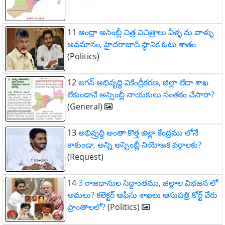
11
ఆంధ్రా అసెంబ్లీ చిత్ర విచిత్రాలు వీళ్ళ ను వాళ్ళు
అవమానం, హైదరాబాద్ స్ధానిక ఓటు శాతం
(Politics)
12
జగన్ అభివృద్ధి వికేంద్రీకరణ, జిల్లా లేదా శాఖ
లేకుండానే అస్సెంబ్లీ నాయకులు సంతకం చేసారా?
(General)
13
అభివ్రుద్ది అంతా కొత్త జిల్లా కేంద్రము లోనే
కాకుండా, అన్ని అస్సెంబ్లీ నియోజక వర్గాలకు?
(Request)
14
3 రాజధానుల సిద్దాంతము, జిల్లాల విభజన లో
అమలు? కలెక్టర్ ఆఫీసు శాఖలు ఆసుపత్రి కోర్ట్ వేరు
ప్రాంతాలలో?
(Politics)