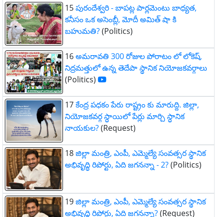
15
పురందేశ్వరి - బాపట్ల పార్లమెంటు బాధ్యత,
కనీసం ఒక అసెంబ్లీ, మోదీ అమిత్ షా కి
బహుమతి?
(Politics)
16
అమరావతి 300 రోజుల పోరాటం లో లోకెష్,
నిద్రమత్తులో ఉన్న తెదేపా స్థానిక నియోజకవర్గాలు
(Politics)
17
కేంద్ర పధకం పేరు రాష్ట్రం కు మారుద్ది. జిల్లా,
నియోజకవర్గ స్ధాయిలో పేర్లు మార్చి స్ధానిక
నాయకుల?
(Request)
18
జిల్లా మంత్రి, ఎంపీ, ఎమ్మెల్యే సంవత్సర స్థానిక
అభివృద్ధి రిపోర్టు, ఏది జగనన్నా - 2?
(Politics)
19
జిల్లా మంత్రి, ఎంపీ, ఎమ్మెల్యే సంవత్సర స్థానిక
అభివృద్ధి రిపోర్టు, ఏది జగనన్నా?
(Request)