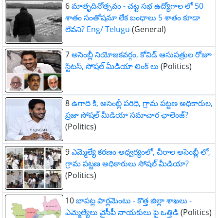
6
మాతృదినోత్సవం - చట్ట సభ ఉద్యోగాల లో 50
శాతం సంతోషమా లేక బంధాలు 5 శాతం కూడా
లేవని? Eng/ Telugu
(General)
7
అసెంబ్లీ నియోజకవర్గం, కోవిడ్ ఆసుపత్రుల రోజూ
స్టేటస్, సోషల్ మీడియా లింక్ లు
(Politics)
8
ఉగాది కి, అసెంబ్లీ పరిధి, గ్రామ పట్టణ అధికారుల,
ప్రజా సోషల్ మీడియా సమాచార ఛాలెంజ్?
(Politics)
9
ఎమ్మెల్యే కరణం అధ్వర్యంలో, చీరాల అసెంబ్లీ లో,
గ్రామ పట్టణ అధికారులు సోషల్ మీడియా?
(Politics)
10
బాపట్ల పార్లమెంటు - కొత్త జిల్లా శాఖలు -
ఎమ్మెల్యేలు వైసీపీ నాయకులు పై ఒత్తిడి
(Politics)