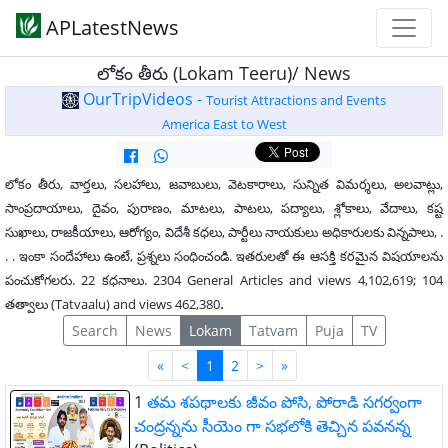
APLatestNews
లోకం తీరు (Lokam Teeru)/ News
OurTripVideos -
Tourist Attractions and Events
America East to West
లోకం తీరు, వార్తలు, సలహాలు, జవాబులు, వెటకారాలు, సున్నిత విమర్శలు, అలవాట్లు,
సాంప్రదాయాలు, దైవం, పురాణం, మాటలు, పాటలు, పద్యాలు, శ్లోకాలు, వేదాలు, కష్ట
సుఖాలు, రాజకీయాలు, ఆరోగ్యం, విదేశీ కధలు, పార్టీలు నాయకులు అధికారులకు విన్నపాలు, .
. . ఇంకా సందేహాలు ఉంటే, ప్రశ్నలు సంధించండి. ఇతరులతో ఈ ఆసక్తి కరమైన విషయాలను
పంచుకోగలరు. 22 కధనాలు. 2304 General Articles and views 4,102,619; 104
.
తత్వాలు (Tatvaalu) and views 462,380
Search
News
Lokam
Tatvam
Puja
TV
First
Last
«
<
1
2
>
»
1
తమ శపథాలకు జీవం పోసి, పోరాడి సగర్వంగా
చంద్రన్నను సీయెం గా సభలోకి తెచ్చిన పవనన్న