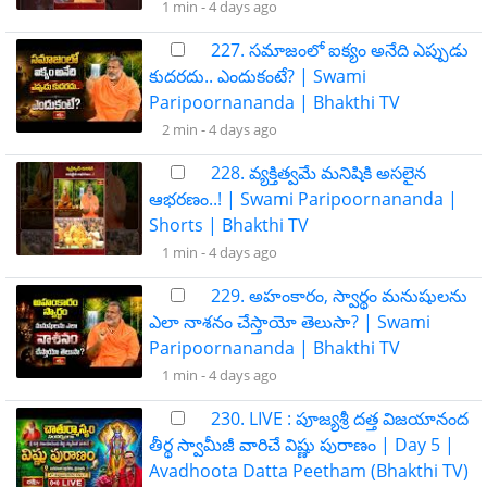
1 min -
4 days ago
227. సమాజంలో ఐక్యం అనేది ఎప్పుడు
కుదరదు.. ఎందుకంటే? | Swami
Paripoornananda | Bhakthi TV
2 min -
4 days ago
228. వ్యక్తిత్వమే మనిషికి అసలైన
ఆభరణం..! | Swami Paripoornananda |
Shorts | Bhakthi TV
1 min -
4 days ago
229. అహంకారం, స్వార్థం మనుషులను
ఎలా నాశనం చేస్తాయో తెలుసా? | Swami
Paripoornananda | Bhakthi TV
1 min -
4 days ago
230. LIVE : పూజ్యశ్రీ దత్త విజయానంద
తీర్థ స్వామీజీ వారిచే విష్ణు పురాణం | Day 5 |
Avadhoota Datta Peetham (Bhakthi TV)