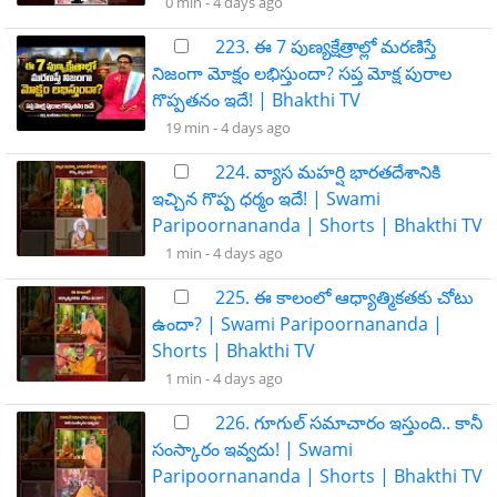
0 min -
4 days ago
223. ఈ 7 పుణ్యక్షేత్రాల్లో మరణిస్తే
నిజంగా మోక్షం లభిస్తుందా? సప్త మోక్ష పురాల
గొప్పతనం ఇదే! | Bhakthi TV
19 min -
4 days ago
224. వ్యాస మహర్షి భారతదేశానికి
ఇచ్చిన గొప్ప ధర్మం ఇదే! | Swami
Paripoornananda | Shorts | Bhakthi TV
1 min -
4 days ago
225. ఈ కాలంలో ఆధ్యాత్మికతకు చోటు
ఉందా? | Swami Paripoornananda |
Shorts | Bhakthi TV
1 min -
4 days ago
226. గూగుల్ సమాచారం ఇస్తుంది.. కానీ
సంస్కారం ఇవ్వదు! | Swami
Paripoornananda | Shorts | Bhakthi TV