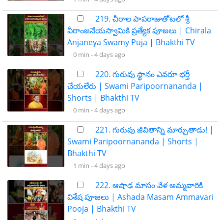
219. చీరాల పాపరాజుతోటలో శ్రీ
వీరాంజనేయస్వామికి ప్రత్యేక పూజలు | Chirala
Anjaneya Swamy Puja | Bhakthi TV
0 min -
4 days ago
220. గురువు స్థానం ఎవరూ భర్తీ
చేయలేరు | Swami Paripoornananda |
Shorts | Bhakthi TV
0 min -
4 days ago
221. గురువు జీవితాన్ని మార్చుతాడు! |
Swami Paripoornananda | Shorts |
Bhakthi TV
1 min -
4 days ago
222. ఆషాఢ మాసం వేళ అమ్మవారికి
విశేష పూజలు | Ashada Masam Ammavari
Pooja | Bhakthi TV