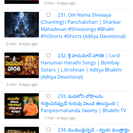
0 min -
4 days ago
231. Om Nama Shivaaya
(Chanting) I Panchakshari | Shankar
Mahadevan #Shivasongs #Bhakti
#YtShorts #Shorts (Aditya Devotional)
0 min -
4 days ago
232. శ్రీ హనుమాన్ హారతి | Lord
Hanuman Harathi Songs | Bombay
Sisters | L.Krishnan | Aditya Bhakthi
(Aditya Devotional)
3 min -
4 days ago
233. మనలోని లోపాలను
గుర్తించినప్పుడే గురువు విలువ తెలుస్తుంది |
Paripoornananda Swamy | Bhakthi TV
1 min -
4 days ago
234. ముముక్షుప్పడి – ద్వయ మంత్రార్థం