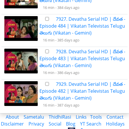
తెలుగు (Vikatan - Gemini)
16 min -
384 days ago
7927. Devatha Serial HD | దేవత -
Episode 484 | Vikatan Televistas Telugu
తెలుగు (Vikatan - Gemini)
16 min -
385 days ago
7928. Devatha Serial HD | దేవత -
Episode 483 | Vikatan Televistas Telugu
తెలుగు (Vikatan - Gemini)
16 min -
386 days ago
7929. Devatha Serial HD | దేవత -
Episode 482 | Vikatan Televistas Telugu
తెలుగు (Vikatan - Gemini)
16 min -
387 days ago
About
Sametalu
ThidhiRasi
Links
Tools
Contact
Disclaimer
Privacy
Social
Blog
YT Search
Holidays