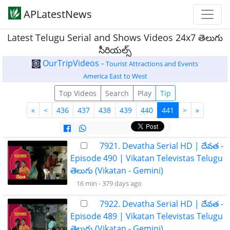
APLatestNews
Latest Telugu Serial and Shows Videos 24x7 తెలుగు
సీరియల్స్
OurTripVideos -
Tourist Attractions and Events
America East to West
Top Videos
Search
Play
Tip
«
<
436
437
438
439
440
441
>
»
7921. Devatha Serial HD | దేవత -
Episode 490 | Vikatan Televistas Telugu
తెలుగు (Vikatan - Gemini)
16 min -
379 days ago
7922. Devatha Serial HD | దేవత -
Episode 489 | Vikatan Televistas Telugu
తెలుగు (Vikatan - Gemini)