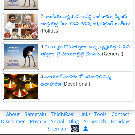
2
రాజకీయ వ్యామోహం-వర్గ రాజీనామా, స్కీంకు
తండ్రి బిడ్డ పేరు, కడప గడప, 50, బెట్టింగ్, జాతీయ
(Politics)
3
ఈ యజ్ఞం కొనసాగిద్దాం అక్కా, కృష్ణయ్య కు పని
తగ్గిద్దాం. జై మాయా జైజై మోహం.
(General)
4
మాయలో మోహాంలో బడటానికి చిన్న
ఉదాహరణ
(Devotional)
About
Sametalu
ThidhiRasi
Links
Tools
Contact
Disclaimer
Privacy
Social
Blog
YT Search
Holidays
Sitemap