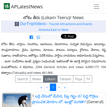
APLatestNews
లోకం తీరు (Lokam Teeru)/ News
OurTripVideos -
Tourist Attractions and Events
America East to West
లోకం తీరు, వార్తలు, సలహాలు, జవాబులు, వెటకారాలు, సున్నిత విమర్శలు, అలవాట్లు,
సాంప్రదాయాలు, దైవం, పురాణం, మాటలు, పాటలు, పద్యాలు, శ్లోకాలు, వేదాలు, కష్ట
సుఖాలు, రాజకీయాలు, ఆరోగ్యం, విదేశీ కధలు, పార్టీలు నాయకులు అధికారులకు విన్నపాలు, .
. . ఇంకా సందేహాలు ఉంటే, ప్రశ్నలు సంధించండి. ఇతరులతో ఈ ఆసక్తి కరమైన విషయాలను
పంచుకోగలరు. 4 కధనాలు. 2304 General Articles and views 4,099,177; 104
.
తత్వాలు (Tatvaalu) and views 461,966
Search
News
Lokam
Tatvam
Puja
TV
First
Last
«
<
1
>
»
1
బర్రె చేనులో మేసిన, పిల్ల గట్టు న? పెద్ద గొర్రెలు
ప్రాపంచిక మోహం లో, ఇంట్లో మిగతా?
(General)