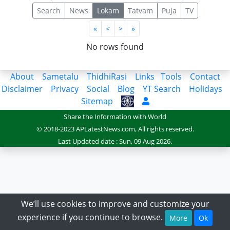
Search
News
Lokam
Tatvam
Puja
TV
First
Last
«
<
>
»
No rows found
About
Sametalu
ThidhiRasi
Links
Tools
Contact
Disclaimer
Privacy
Social
Blog
YT Search
Holidays
Sitemap
Share the Information with World
© 2018-2023 APLatestNews.com, All rights reserved.
Last Updated date : Sun, 09 Aug 2026.
We’ll use cookies to improve and customize your
experience if you continue to browse.
More
Ok