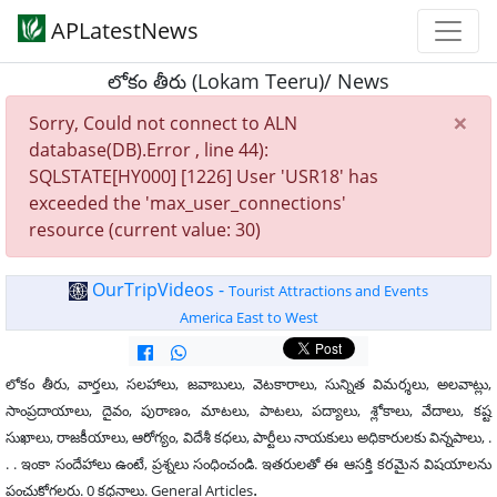
APLatestNews
లోకం తీరు (Lokam Teeru)/ News
×
Sorry, Could not connect to ALN
database(DB).Error , line 44):
SQLSTATE[HY000] [1226] User 'USR18' has
exceeded the 'max_user_connections'
resource (current value: 30)
OurTripVideos -
Tourist Attractions and Events
America East to West
లోకం తీరు, వార్తలు, సలహాలు, జవాబులు, వెటకారాలు, సున్నిత విమర్శలు, అలవాట్లు,
సాంప్రదాయాలు, దైవం, పురాణం, మాటలు, పాటలు, పద్యాలు, శ్లోకాలు, వేదాలు, కష్ట
సుఖాలు, రాజకీయాలు, ఆరోగ్యం, విదేశీ కధలు, పార్టీలు నాయకులు అధికారులకు విన్నపాలు, .
. . ఇంకా సందేహాలు ఉంటే, ప్రశ్నలు సంధించండి. ఇతరులతో ఈ ఆసక్తి కరమైన విషయాలను
.
పంచుకోగలరు. 0 కధనాలు. General Articles