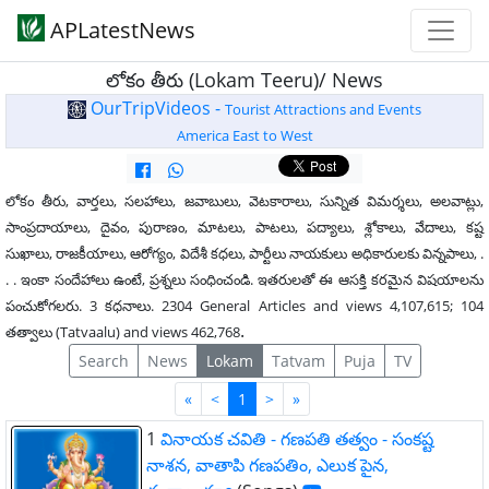
APLatestNews
లోకం తీరు (Lokam Teeru)/ News
OurTripVideos -
Tourist Attractions and Events
America East to West
లోకం తీరు, వార్తలు, సలహాలు, జవాబులు, వెటకారాలు, సున్నిత విమర్శలు, అలవాట్లు,
సాంప్రదాయాలు, దైవం, పురాణం, మాటలు, పాటలు, పద్యాలు, శ్లోకాలు, వేదాలు, కష్ట
సుఖాలు, రాజకీయాలు, ఆరోగ్యం, విదేశీ కధలు, పార్టీలు నాయకులు అధికారులకు విన్నపాలు, .
. . ఇంకా సందేహాలు ఉంటే, ప్రశ్నలు సంధించండి. ఇతరులతో ఈ ఆసక్తి కరమైన విషయాలను
పంచుకోగలరు. 3 కధనాలు. 2304 General Articles and views 4,107,615; 104
.
తత్వాలు (Tatvaalu) and views 462,768
Search
News
Lokam
Tatvam
Puja
TV
First
Last
«
<
1
>
»
1
వినాయక చవితి - గణపతి తత్వం - సంకష్ట
నాశన, వాతాపి గణపతిం, ఎలుక పైన,