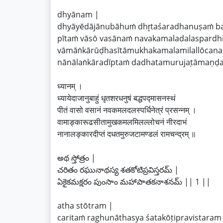
dhyānam |
dhyāyēdājānubāhuṁ dhr̥taśaradhanuṣaṁ 
pītaṁ vāsō vasānaṁ navakamaladalaspardh
vāmāṅkārūḍhasītāmukhakamalamilallōcan
nānālaṅkāradīptaṁ dadhatamurujaṭāmaṇḍ
ध्यानम् ।
ध्यायेदाजानुबाहुं धृतशरधनुषं बद्धपद्मासनस्थं
पीतं वासो वसानं नवकमलदलस्पर्धिनेत्रं प्रसन्नम् ।
वामाङ्कारूढसीतामुखकमलमिलल्लोचनं नीरदाभं
नानालङ्कारदीप्तं दधतमुरुजटामण्डलं रामचन्द्रम् ॥
అథ స్తోత్రం |
చరితం రఘునాథస్య శతకోటిప్రవిస్తరమ్ |
ఏకైకమక్షరం పుంసాం మహాపాతకనాశనమ్ || 1 ||
atha stōtram |
caritaṁ raghunāthasya śatakōṭipravistaram