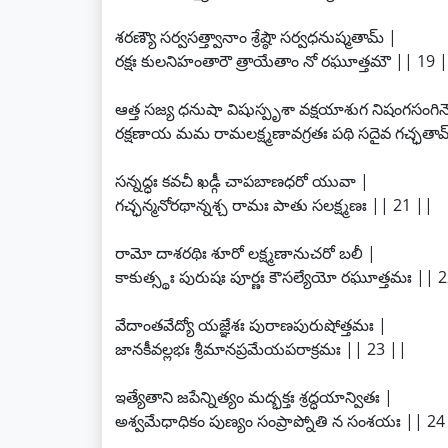
శరణ్యౌ సర్వసత్త్వానాం శ్రేష్ఠౌ సర్వధనుష్మతామ్ |
రక్షః కులనిహంతారౌ త్రాయేతాం నో రఘూత్తమౌ || 19 |
ఆత్త సజ్య ధనుషా విషుస్పృశా వక్షయాశుగ నిషంగసంగిన
రక్షణాయ మమ రామలక్ష్మణావగ్రతః పథి సదైవ గచ్ఛతామ
సన్నద్ధః కవచీ ఖడ్గీ చాపబాణధరో యువా |
గచ్ఛన్మనోరథాన్నశ్చ రామః పాతు సలక్ష్మణః || 21 ||
రామో దాశరథిః శూరో లక్ష్మణానుచరో బలీ |
కాకుత్స్థః పురుషః పూర్ణః కౌసల్యేయో రఘూత్తమః || 
వేదాంతవేద్యో యజ్ఞేశః పురాణపురుషోత్తమః |
జానకీవల్లభః శ్రీమానప్రమేయపరాక్రమః || 23 ||
ఇత్యేతాని జపేన్నిత్యం మద్భక్తః శ్రద్ధయాన్వితః |
అశ్వమేధాధికం పుణ్యం సంప్రాప్నోతి న సంశయః || 24