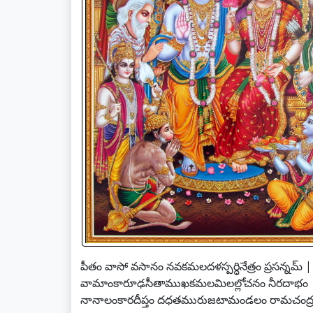
పీతం వాసో వసానం నవకమలదళస్పర్ధినేత్రం ప్రసన్నమ్ |
వామాంకారూఢసీతాముఖకమలమిలల్లోచనం నీరదాభం
నానాలంకారదీప్తం దధతమురుజటామండలం రామచంద్ర