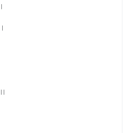
||
||
 ||