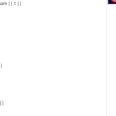
am || 1 ||
||
 ||