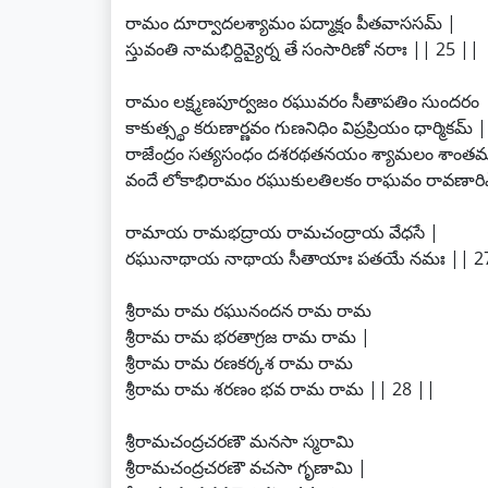
రామం దూర్వాదలశ్యామం పద్మాక్షం పీతవాససమ్ |
స్తువంతి నామభిర్దివ్యైర్న తే సంసారిణో నరాః || 25 ||
రామం లక్ష్మణపూర్వజం రఘువరం సీతాపతిం సుందరం
కాకుత్స్థం కరుణార్ణవం గుణనిధిం విప్రప్రియం ధార్మికమ్ |
రాజేంద్రం సత్యసంధం దశరథతనయం శ్యామలం శాంతమూ
వందే లోకాభిరామం రఘుకులతిలకం రాఘవం రావణారి
రామాయ రామభద్రాయ రామచంద్రాయ వేధసే |
రఘునాథాయ నాథాయ సీతాయాః పతయే నమః || 27
శ్రీరామ రామ రఘునందన రామ రామ
శ్రీరామ రామ భరతాగ్రజ రామ రామ |
శ్రీరామ రామ రణకర్కశ రామ రామ
శ్రీరామ రామ శరణం భవ రామ రామ || 28 ||
శ్రీరామచంద్రచరణౌ మనసా స్మరామి
శ్రీరామచంద్రచరణౌ వచసా గృణామి |