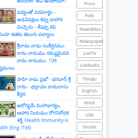
అందరిలో అవి ఉంటాయా?
Press
పద్యంతో పరమార్ధం -
Polls
అడవిపక్షుల కెవ్వ డాహార
మిచ్చెను - శేషప్ప కవి
NewsBites
ింహ శతకం తెలుగు పద్యాలు
Newspaper
శ్రీరామ నామ సంకీర్తనము-
రామ నామము రమ్యమైనది
LiveTV
రామ నామము- 108
LiveRadio
్యములు
పాహి రామ ప్రభో - భగవాన్ శ్రీ
Telugu
రామ - భద్రాచల రామదాసు
English
కీర్తన
Hindi
ఆరోగ్యమే మహాభాగ్యం,
ఆహార నియమం రోగనిరోధక
USA
శక్తి, Health Immunity is
Serials
lth (Eng /Tel)