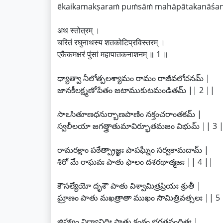
ēkaikamakṣaraṁ puṁsāṁ mahāpātakanāśan
अथ स्तोत्रम् ।
चरितं रघुनाथस्य शतकोटिप्रविस्तरम् ।
एकैकमक्षरं पुंसां महापातकनाशनम् ॥ 1 ॥
ధ్యాత్వా నీలోత్పలశ్యామం రామం రాజీవలోచనమ్ |
జానకీలక్ష్మణోపేతం జటాముకుటమండితమ్ || 2 ||
సాఽసితూణధనుర్బాణపాణిం నక్తంచరాంతకమ్ |
స్వలీలయా జగత్త్రాతుమావిర్భూతమజం విభుమ్ || 3 
రామరక్షాం పఠేత్ప్రాజ్ఞః పాపఘ్నీం సర్వకామదామ్ |
శిరో మే రాఘవః పాతు ఫాలం దశరథాత్మజః || 4 ||
కౌసల్యేయో దృశౌ పాతు విశ్వామిత్రప్రియః శ్రుతీ |
ఘ్రాణం పాతు మఖత్రాతా ముఖం సౌమిత్రివత్సలః || 5
జిహ్వాం విద్యానిధిః పాతు కంఠం భరతవందితః |