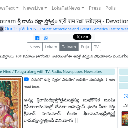
wsText
NewsLive
LokaTatNews
Press
Polls
 శ్రీ రామ రక్షా స్తోత్రం श्री राम रक्षा स्तोत्रम् - Devotion
OurTripVideos -
Tourist Attractions and Events - America East to Wes
News
Lokam
Tatvam
Puja
TV
స్తాయి. 104 కధనాలు (Articles). ఇతరులతో ఈ ఆసక్తి కరమైన విషయాలను పంచుకోగలరు
/ Hindi/ Telugu along with TV, Radio, Newspaper, Newsbites
చివరలో ఉన్న చిత్రం/ వీడియో/ ఆడియో మరువద్దు
.
1 min
read time.
అస్య శ్రీరామరక్షాస్తోత్రమంత్రస్య బుధకౌశిక ఋషిః
ఎక్
శ్రీసీతారామచంద్రో దేవతా అనుష్టుప్ ఛందః సీతా శక్తిః
శ్రీమాన్ హనుమాన్ కీలకం శ్రీరామచంద్రప్రీత్యర్థే
రామరక్షాస్తోత్రజపే వినియోగః ||