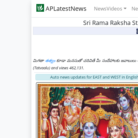
APLatestNews
NewsVideos
Ne
Sri Rama Raksha Stotram
మిగతా
తత్వం
కూడా మనసుతో చదివితే మీ సందేహాలకు జవాబులు లభి
(Tatvaalu) and views 462,131.
Auto news updates for EAST and WEST in English