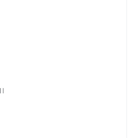
|
 ||