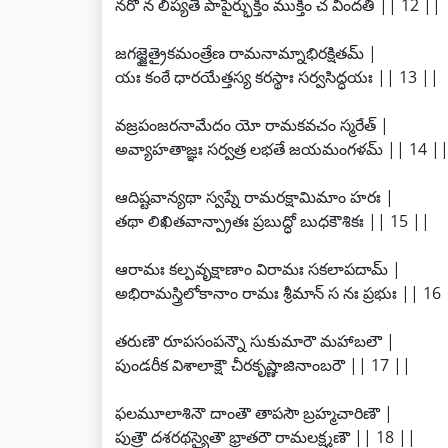
నరో న లిప్యతే పాపైర్భుక్తిం ముక్తిం చ విందతి || 12 ||
జగజ్జైత్రైకమంత్రేణ రామనామ్నాభిరక్షితమ్ |
యః కంఠే ధారయేత్తస్య కరస్థాః సర్వసిద్ధయః || 13 ||
వజ్రపంజరనామేదం యో రామకవచం స్మరేత్ |
అవ్యాహతాజ్ఞః సర్వత్ర లభతే జయమంగళమ్ || 14 |
ఆదిష్టవాన్యథా స్వప్నే రామరక్షామిమాం హరః |
తథా లిఖితవాన్ప్రాతః ప్రబుద్ధో బుధకౌశికః || 15 ||
ఆరామః కల్పవృక్షాణాం విరామః సకలాపదామ్ |
అభిరామస్త్రిలోకానాం రామః శ్రీమాన్ స నః ప్రభుః || 16
తరుణౌ రూపసంపన్నౌ సుకుమారౌ మహాబలౌ |
పుండరీక విశాలాక్షౌ చీరకృష్ణాజినాంబరౌ || 17 ||
ఫలమూలాశినౌ దాంతౌ తాపసౌ బ్రహ్మచారిణౌ |
పుత్రౌ దశరథస్యైతౌ భ్రాతరౌ రామలక్ష్మణౌ || 18 ||