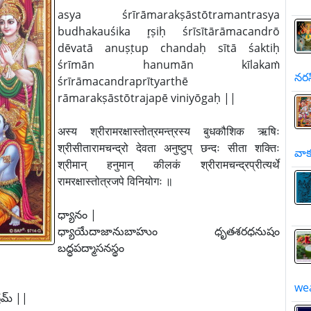
asya śrīrāmarakṣāstōtramantrasya
budhakauśika r̥ṣiḥ śrīsītārāmacandrō
dēvatā anuṣṭup chandaḥ sītā śaktiḥ
śrīmān hanumān kīlakaṁ
నరస
śrīrāmacandraprītyarthē
rāmarakṣāstōtrajapē viniyōgaḥ ||
अस्य श्रीरामरक्षास्तोत्रमन्त्रस्य बुधकौशिक ऋषिः
श्रीसीतारामचन्द्रो देवता अनुष्टुप् छन्दः सीता शक्तिः
వాక
श्रीमान् हनुमान् कीलकं श्रीरामचन्द्रप्रीत्यर्थे
रामरक्षास्तोत्रजपे विनियोगः ॥
ధ్యానం |
ధ్యాయేదాజానుబాహుం ధృతశరధనుషం
బద్ధపద్మాసనస్థం
wea
మ్ ||