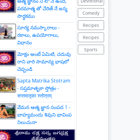
ఆత్మ జ్ఞానం నీ లో నే ఉంది,
Devotional
పరమాత్మ తో చేరితే నే జన్మ
Comedy
సార్ధకము
Recipes
సూర్య నమస్కారాలు -
రకాలు, ఉపయోగాలు,
Recipes
విధానం
Sports
మోక్షం అంటే ఏమిటి, చదువు
రాని వారి సామాన్య భాషలో
చెప్పండి
Sapta Matrika Stotram
- సప్తమాతృకా స్తోత్రం -
सप्तमातृका स्तोत्रम्
వేమన ఆత్మ జ్ఞాన సంపద 1 -
బాహ్యమందు శివుని భావింప
నిలుచునా