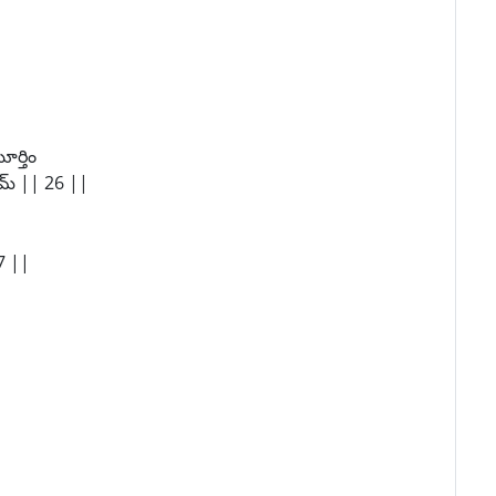
ర్తిం
మ్ || 26 ||
 ||