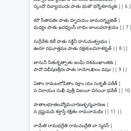
స్కంధౌ దివ్యాయుధః పాతు భుజౌ భగ్నేశకార్ముకః || 6 
కరౌ సీతాపతిః పాతు హృదయం జామదగ్న్యజిత్ |
మధ్యం పాతు ఖరధ్వంసీ నాభిం జాంబవదాశ్రయః || 7 
సుగ్రీవేశః కటీ పాతు సక్థినీ హనుమత్ప్రభుః |
ఊరూ రఘూత్తమః పాతు రక్షఃకులవినాశకృత్ || 8 ||
జానునీ సేతుకృత్పాతు జంఘే దశముఖాంతకః |
పాదౌ విభీషణశ్రీదః పాతు రామోఽఖిలం వపుః || 9 ||
ఏతాం రామబలోపేతాం రక్షాం యః సుకృతీ పఠేత్ |
స చిరాయుః సుఖీ పుత్రీ విజయీ వినయీ భవేత్ || 10
పాతాలభూతలవ్యోమచారిణశ్ఛద్మచారిణః |
న ద్రష్టుమపి శక్తాస్తే రక్షితం రామనామభిః || 11 ||
రామేతి రామభద్రేతి రామచంద్రేతి వా స్మరన్ |