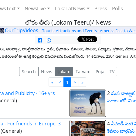
wsText
NewsLive
LokaTatNews
Press
Polls
లోకం తీరు (Lokam Teeru)/ News
OurTripVideos -
Tourist Attractions and Events - America East to Wes
లు, అలవాట్లు, సాంప్రదాయాలు, దైవం, పురాణం, మాటలు, పాటలు, పద్యాలు, శ్లోకాలు, వేదాలు,
ధించండి. ఇతరులతో ఈ ఆసక్తి కరమైన విషయాలను పంచుకోగలరు. 14 కధనాలు. 2304 General Ar
Search
News
Lokam
Tatvam
Puja
TV
First
Last
«
<
1
>
»
ra and Publicity - 16+ yrs
2
మన సాత్విక
eneral)
మాటలతో, నిజాల
- For friends in Europe, 3
4
ఏవండీ మరి స
(General)
కేవలం భార్గవ