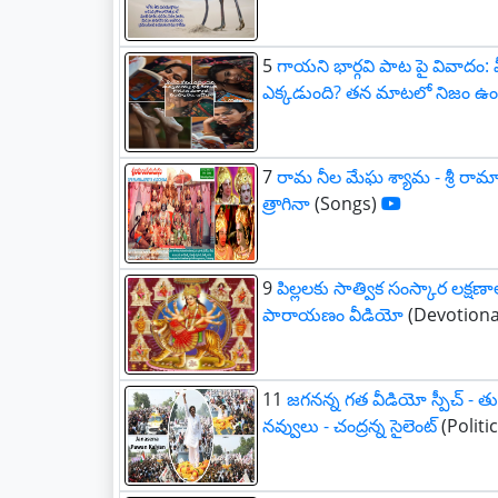
5
గాయని భార్గవి పాట పై వివాదం:
ఎక్కడుంది? తన మాటలో నిజం ఉ
7
రామ నీల మేఘ శ్యామ - శ్రీ రామ
త్రాగినా
(Songs)
9
పిల్లలకు సాత్విక సంస్కార లక్షణాలు,
పారాయణం వీడియో
(Devotiona
11
జగనన్న గత వీడియో స్పీచ్ - తు
నవ్వులు - చంద్రన్న సైలెంట్
(Politi