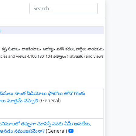
t
 కష్ట సుఖాలు, రాజకీయాలు, ఆరోగ్యం, విదేశీ కధలు, పార్టీలు నాయకులు
ticles and views 4,100,180; 104 తత్వాలు (Tatvaalu) and views
 పనులు సొంత వీడియోలు ఫోటోలు తోనో గొంతు
ు మాత్రమే చెప్పాలి
(General)
ినిమాలలో తప్పుగా చూపిస్తే ఎవరు ఏమీ అనలేదు,
ిని అనడం సమంజసమేనా?
(General)