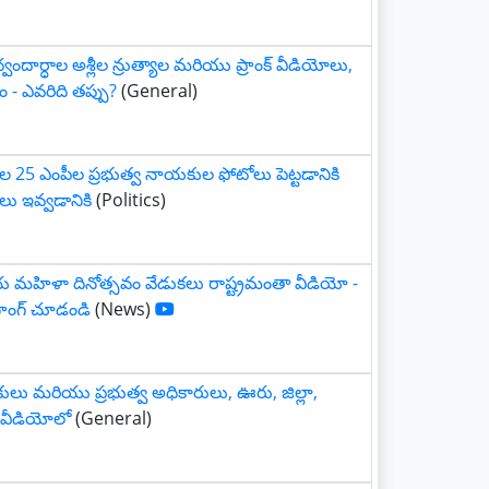
్వందార్ధాల అశ్లీల న్రుత్యాల మరియు ప్రాంక్ వీడియోలు,
- ఎవరిది తప్పు?
(General)
ేల 25 ఎంపీల ప్రభుత్వ నాయకుల ఫోటోలు పెట్టడానికి
ు ఇవ్వడానికి
(Politics)
 మహిళా దినోత్సవం వేడుకలు రాష్ట్రమంతా వీడియో -
 సాంగ్ చూడండి
(News)
కులు మరియు ప్రభుత్వ అధికారులు, ఊరు, జిల్లా,
 వీడియోలో
(General)