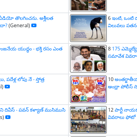
 వీడియో తొలగించను. అశ్లీలత
6
ఇంటి, ఒంటి ద
ందా?
(General)
విలువలు పతనం 
ాంజనేయ యుద్ధం - భక్తి రసం ఎంత
8
175 ఎమ్మెల్య
సమావేశ వివరాల
 పదేళ్ల లోపు నే - స్తోత్ర
10
అంతర్జాతీయ
l)
ఆంధ్రా పోలీస్
ని దివీస్ - పవన్ కళ్యాణ్ ముసిముసి
12
పార్టీ నాయ
cs)
వివరాలు ఫోటో