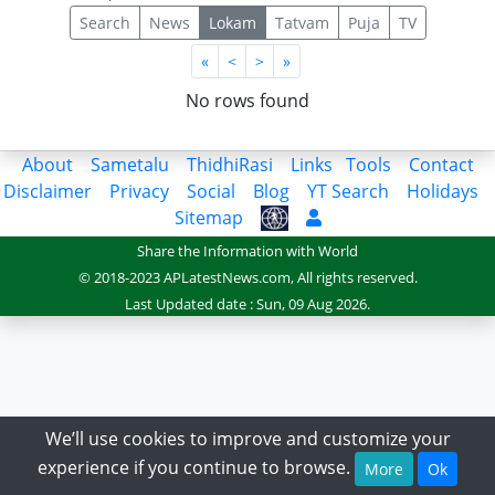
Search
News
Lokam
Tatvam
Puja
TV
First
Last
«
<
>
»
No rows found
About
Sametalu
ThidhiRasi
Links
Tools
Contact
Disclaimer
Privacy
Social
Blog
YT Search
Holidays
Sitemap
Share the Information with World
© 2018-2023 APLatestNews.com, All rights reserved.
Last Updated date : Sun, 09 Aug 2026.
We’ll use cookies to improve and customize your
experience if you continue to browse.
More
Ok