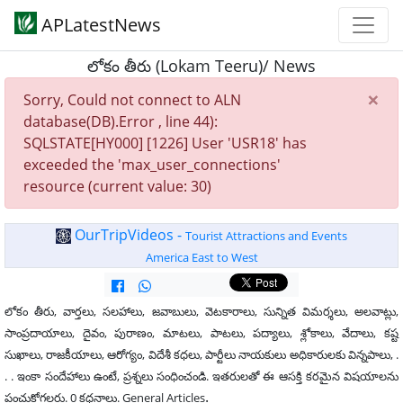
APLatestNews
లోకం తీరు (Lokam Teeru)/ News
×
Sorry, Could not connect to ALN
database(DB).Error , line 44):
SQLSTATE[HY000] [1226] User 'USR18' has
exceeded the 'max_user_connections'
resource (current value: 30)
OurTripVideos -
Tourist Attractions and Events
America East to West
లోకం తీరు, వార్తలు, సలహాలు, జవాబులు, వెటకారాలు, సున్నిత విమర్శలు, అలవాట్లు,
సాంప్రదాయాలు, దైవం, పురాణం, మాటలు, పాటలు, పద్యాలు, శ్లోకాలు, వేదాలు, కష్ట
సుఖాలు, రాజకీయాలు, ఆరోగ్యం, విదేశీ కధలు, పార్టీలు నాయకులు అధికారులకు విన్నపాలు, .
. . ఇంకా సందేహాలు ఉంటే, ప్రశ్నలు సంధించండి. ఇతరులతో ఈ ఆసక్తి కరమైన విషయాలను
.
పంచుకోగలరు. 0 కధనాలు. General Articles