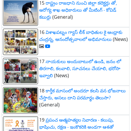
15
రాష్ట్రం రాజధాని నుంచి జిల్లా కలెక్టర్లు తో,
ఆరోగ్య శాఖ అధికారులు తో మీటింగ్ - కోవిడ్
కబుర్లు
(General)
16
విశాఖపట్నం గ్యాస్ లీక్ బాధితుల కై ఆంధ్రాకు
చంద్రన్న, ఆనందోత్సవాలలో అభిమానులు
(News)
17
నాయకులు అందుబాటులో ఉండి, జనం లో
తిరగాలి, కలవాలి, సూచనలు చేయాలి, భరోసా
ఇవ్వాలి
(News)
18
కార్తీక మాసంలో అందరూ కలసి వన భోజనాలు
చేస్తారు, అసలు దాని పరమార్థం తెలుసా?
(General)
19
ప్రపంచ ఆత్మహత్యల నివారణ - కలుపు,
భాషించు, రక్షణ - ఇంకొకరికి అండగా ఆశతో