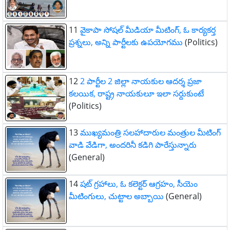
11
వైకాపా సోషల్ మీడియా మీటింగ్, ఓ కార్యకర్త
ప్రశ్నలు, అన్ని పార్టీలకు ఉపయోగము
(Politics)
12
2 పార్టీల 2 జిల్లా నాయకుల ఆదర్శ ప్రజా
కలయిక, రాష్ట్ర నాయకులూ ఇలా సర్దుకుంటే
(Politics)
13
ముఖ్యమంత్రి సలహాదారుల మంత్రుల మీటింగ్
వాడి వేడిగా, అందరినీ కడిగి పారేస్తున్నారు
(General)
14
షట్ గ్రహాలు, ఓ కలెక్టర్ ఆగ్రహం, సీయెం
మీటింగులు, చుట్టాల అబ్బాయి
(General)