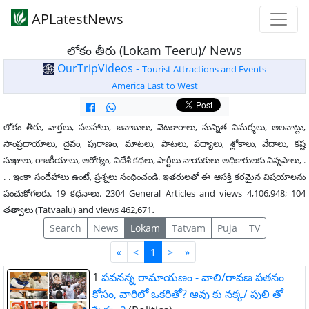
APLatestNews
లోకం తీరు (Lokam Teeru)/ News
OurTripVideos -
Tourist Attractions and Events
America East to West
లోకం తీరు, వార్తలు, సలహాలు, జవాబులు, వెటకారాలు, సున్నిత విమర్శలు, అలవాట్లు,
సాంప్రదాయాలు, దైవం, పురాణం, మాటలు, పాటలు, పద్యాలు, శ్లోకాలు, వేదాలు, కష్ట
సుఖాలు, రాజకీయాలు, ఆరోగ్యం, విదేశీ కధలు, పార్టీలు నాయకులు అధికారులకు విన్నపాలు, .
. . ఇంకా సందేహాలు ఉంటే, ప్రశ్నలు సంధించండి. ఇతరులతో ఈ ఆసక్తి కరమైన విషయాలను
పంచుకోగలరు. 19 కధనాలు. 2304 General Articles and views 4,106,948; 104
.
తత్వాలు (Tatvaalu) and views 462,671
Search
News
Lokam
Tatvam
Puja
TV
First
Last
«
<
1
>
»
1
పవనన్న రామాయణం - వాలి/రావణ పతనం
కోసం, వారిలో ఒకరితో? ఆవు కు నక్క/ పులి తో