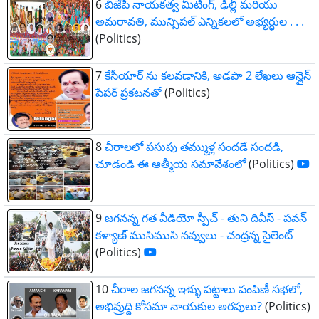
6
బీజేపీ నాయకత్వ మీటింగ్, ఢిల్లీ మరియు
అమరావతి, మున్సిపల్ ఎన్నికలలో అభ్యర్ధుల . . .
(Politics)
7
కేసీయార్ ను కలవడానికి, అడ‌పా 2 లేఖలు ఆన్లైన్
పేపర్ ప్రకటనతో
(Politics)
8
చీరాలలో పసుపు తమ్ముళ్ల సందడే సందడి,
చూడండి ఈ ఆత్మీయ సమావేశంలో
(Politics)
9
జగనన్న గత వీడియో స్పీచ్ - తుని దివీస్ - పవన్
కళ్యాణ్ ముసిముసి నవ్వులు - చంద్రన్న సైలెంట్
(Politics)
10
చీరాల జగనన్న ఇళ్ళు పట్టాలు పంపిణీ సభలో,
అభివ్రుద్ది కోసమా నాయకుల అరపులు?
(Politics)