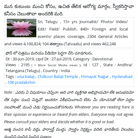
మన కుటుంబ మంచి కోసం, ఉచిత తేలిక ఆరోగ్య మార్గం, స్వీకరిస్తావా
కనీసం చెబుతావా అందరికి మరి.
Sri, Telugu , 15+ yrs Journalist/ Photo/ Video/
Edit/ Field/ Publish. 840+ Foreign and local
events/ places coverage, 2304 General Articles
and views 4,100,824; 104 తత్వాలు (Tatvaalu) and views 462,248
ఫోన్ లో చిత్రము మరియు వీడియో పెద్దగా చేసి చూడగలరు.
Dt : 30-Jun-2019, Upd Dt : 27-Jul-2019, Category : Devotional
Views : 2195
, Id : 127 , State : Andhra/
( + More Social Media views )
Telangana (Telugu) , Country : India
Tags :
visa balaji
,
Chilkoor Balaji Temple
,
Himayat Nagar
,
Hyderabad
,
108 pradakshin
Note : ఎవరు ఏ విషయాలు చెప్పినా, అది వారి వ్యక్తిగత అభిప్రాయమో లేక అనుభవమో
లేక పెద్దల నుంచి విన్నవో. అందరూ ఏకీభవించాలని లేదు. మీ యోచనతో లేదా పెద్దల
సలహాలతో, మంచి చెడు నిర్ణయించుకొనగలరు. Whatever you are reading here is
their opinion or experience or heard from elders. Everyone may not agree.
Please consult your elders and decide whether it is good or bad.
ఆత్మ వంచన కాపీ వద్దు, ఫార్వార్డ్ ముద్దు. స్వార్థం నిర్లక్ష్యం వదిలి, భారతీయ విలువల,
మంచిని పంచిన పెంచిన పుణ్యం.