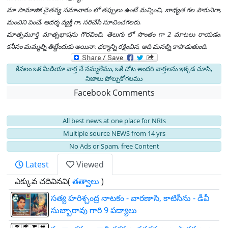
మా సామాజిక చైతన్య సమాచారం లో తప్పులు ఉంటే మన్నించి, బాధ్యత గల పౌరునిగా,
మంచిని పెంచే, ఆదర్శ వ్యక్తి గా, సరిచేసి సూచించగలరు.
మాతృమూర్తి మాతృభాషను గౌరవించి, తెలుగు లో సొంతం గా 2 మాటలు రాయడం,
కనీసం మమ్మల్ని తిట్టేందుకు అయినా. ధర్మాన్ని రక్షించిన, అది మనల్ని కాపాడుతుంది.
కేవలం ఒక మీడియా వార్త నే నమ్మలేము, ఒకే చోట అందరి వార్తలను ఇక్కడ చూసి,
నిజాలు పోల్చుకోగలము
Facebook Comments
All best news at one place for NRIs
Multiple source NEWS from 14 yrs
No Ads or Spam, free Content
Latest
Viewed
ఎక్కువ చదివినవి(
తత్వాలు
)
సత్య హరిశ్చంద్ర నాటకం - వారణాసి, కాటిసీను - డీవీ
సుబ్బారావు గారి 9 పద్యాలు