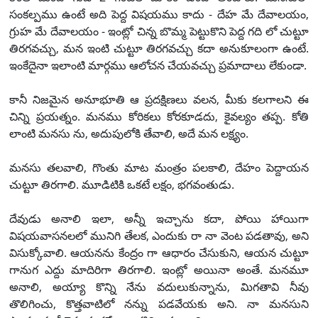
సంకల్పము ఉంటే అది పెద్ద విషయము కాదు - దేహ మే దేవాలయం,
గ్రుహ మే దేవాలయం - ఇంట్లో చిన్న బొమ్మ పెట్టుకొని పెద్ద గది లో చుట్టూ
తిరగవచ్చు, మన ఇంటి చుట్టూ తిరగవచ్చు కదా అనుకూలంగా ఉంటే.
ఇంకేదైనా ఇలాంటి మార్గము ఆలోచన చేయవచ్చు ప్రమాదాలు లేకుండా.
కానీ నిజమైన అనూభూతి ఆ ప్రదక్షిణలు వలన, మీకు కలగాలని ఈ
చిన్ని ప్రయత్నం. మనము కోరికలు కోరకూడదు, కైవల్యం తప్ప. కోతి
లాంటి మనసు ను, అదుపులోకి తేవాలి, అదే మన లక్ష్యం.
మనసు తలవాలి, గొంతు మాట మంత్రం పలకాలి, దేహం పెద్దాయన
చుట్టూ తిరగాలి. మూడిటికి ఒకటే లక్షం, భగవంతుడు.
దేవుడు అనాలి ఇలా, అన్నీ ఇచ్చాను కదా, పోయి హాయిగా
విషయవాసనలలో మునిగి తేలక, ఎందుకు రా నా వెంట పడతావు, అని
విసుక్కోవాలి. ఆయనను కేంద్రం గా ఆధారం చేసుకుని, ఆయన చుట్టూ
గానుగ ఎద్దు మాదిరిగా తిరగాలి. ఇంట్లో అయినా అంతే. మనమూ
అనాలి, అయ్యా కొన్ని నేను వదులుకున్నాను, మిగతావి నీవు
తొలిగించు, కొత్తవాటిలో నన్ను పడవేయకు అని. నా మనసుని