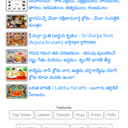
పంచాంగము - రాశి చక్రము, నక్షత్రములు, పాదములు,
తారలు, అధిపతులు, తత్వములు, గుణములు
జ్ఞాన‌మిచ్చే మేధా ద‌క్షిణామూర్తి శ్లోకం - మేధా సంపత్తికి
మంత్రం
శ్రీ దుర్గా స్తుతి (అర్జున కృతం) – Sri Durga Stuti
(Arjuna Krutam) अर्जुनकृत दुर्गास्तवम्
గరుడ గమన తవ చరణకమల - తనువు పులకరించే
విష్ణు గీతం మరియు అర్దము- శృంగేరీ భారతీ తీర్ధ
కార్యేషు దాసీ శ్లోకం లాగ, ఉత్తమ భర్త కార్యేషు యోగీ,
శ్లోకం కూడా మనకు ఉందా?
లలిత హారతి / Lalitha Harathi - బంగారు తల్లికిదే
నీరాజనం
Features
Top Views
Lokam
Tatvam
Puja
Press
Polls