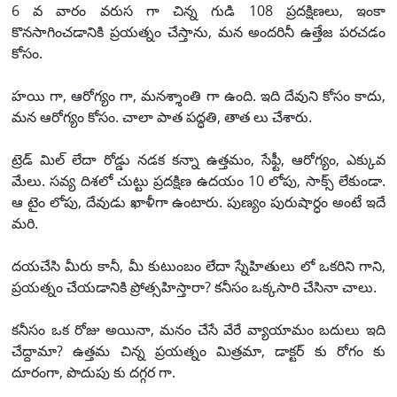
6 వ వారం వరుస గా చిన్న గుడి 108 ప్రదక్షిణలు, ఇంకా
కొనసాగించడానికి ప్రయత్నం చేస్తాను, మన అందరినీ ఉత్తేజ పరచడం
కోసం.
హయి గా, ఆరోగ్యం గా, మనశ్శాంతి గా ఉంది. ఇది దేవుని కోసం కాదు,
మన ఆరోగ్యం కోసం. చాలా పాత పద్ధతి, తాత లు చేశారు.
ట్రెడ్ మిల్ లేదా రోడ్డు నడక కన్నా ఉత్తమం, సేఫ్టీ, ఆరోగ్యం, ఎక్కువ
మేలు. సవ్య దిశలో చుట్టు ప్రదక్షిణ ఉదయం 10 లోపు, సాక్స్ లేకుండా.
ఆ టైం లోపు, దేవుడు ఖాళీగా ఉంటారు. పుణ్యం పురుషార్ధం అంటే ఇదే
మరి.
దయచేసి మీరు కానీ, మీ కుటుంబం లేదా స్నేహితులు లో ఒకరిని గాని,
ప్రయత్నం చేయడానికి ప్రోత్సహిస్తారా? కనీసం ఒక్కసారి చేసినా చాలు.
కనీసం ఒక రోజు అయినా, మనం చేసే వేరే వ్యాయామం బదులు ఇది
చేద్దామా? ఉత్తమ చిన్న ప్రయత్నం మిత్రమా, డాక్టర్ కు రోగం కు
దూరంగా, పొదుపు కు దగ్గర గా.