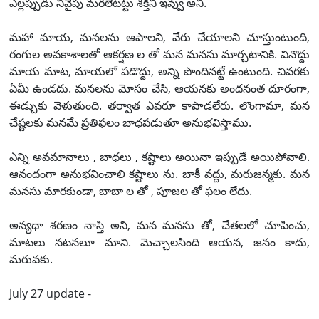
ఎల్లప్పుడు నీవైపు మరలేటట్టు శక్తిని ఇవ్వు అని.
మహా మాయ, మనలను ఆపాలని, వేరు చేయాలని చూస్తుంటుంది,
రంగుల అవకాశాలతో ఆకర్షణ ల తో మన మనసు మార్చటానికి. వినొద్దు
మాయ మాట, మాయలో పడొద్దు, అన్ని పొందినట్టే ఉంటుంది. చివరకు
ఏమీ ఉండదు. మనలను మోసం చేసి, ఆయనకు అందనంత దూరంగా,
ఈడ్చుకు వెళుతుంది. తర్వాత ఎవరూ కాపాడలేరు. లొంగామా, మన
చేష్టలకు మనమే ప్రతిఫలం బాధపడుతూ అనుభవిస్తాము.
ఎన్ని అవమానాలు , బాధలు , కష్టాలు అయినా ఇప్పుడే అయిపోవాలి.
ఆనందంగా అనుభవించాలి కష్టాలు ను. బాకీ వద్దు, మరుజన్మకు. మన
మనసు మారకుండా, బాబా ల తో , పూజల తో ఫలం లేదు.
అన్యధా శరణం నాస్తి అని, మన మనసు తో, చేతలలో చూపించు,
మాటలు నటనలూ మాని. మెచ్చాలసింది ఆయన, జనం కాదు,
మరువకు.
July 27 update -