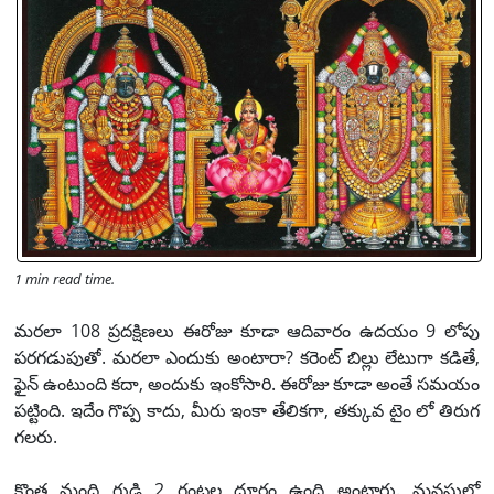
1 min read time.
మరలా 108 ప్రదక్షిణలు ఈరోజు కూడా ఆదివారం ఉదయం 9 లోపు
పరగడుపుతో. మరలా ఎందుకు అంటారా? కరెంట్ బిల్లు లేటుగా కడితే,
ఫైన్ ఉంటుంది కదా, అందుకు ఇంకోసారి. ఈరోజు కూడా అంతే సమయం
పట్టింది. ఇదేం గొప్ప కాదు, మీరు ఇంకా తేలికగా, తక్కువ టైం లో తిరుగ
గలరు.
కొంత మంది గుడి 2 గంటల దూరం ఉంది అంటారు. మనసులో