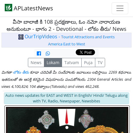
APLatestNews
వీసా బాలాజీ కి 108 ప్రదక్షణాలు, ఓం నమో నారాయణ
అనుకుంటూ - భాగం 2 - Devotional - లోకం తీరు/ News
OurTripVideos -
Tourist Attractions and Events
America East to West
News
Lokam
Tatvam
Puja
TV
మిగతా
లోకం తీరు
కూడా చదివితే మీ సందేహాలకు జవాబులు లభిస్తాయి. 2269 కధనాలు.
ఇతరులతో ఈ ఆసక్తి కరమైన విషయాలను పంచుకోగలరు. 2304 General Articles and
views 4,100,824; 104 తత్వాలు (Tatvaalu) and views 462,248.
Auto news updates for EAST and WEST in English/ Hindi/ Telugu along
with TV, Radio, Newspaper, Newsbites