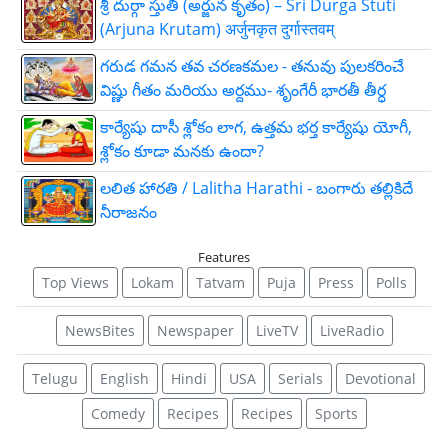
శ్రీ దుర్గా స్తుతి (అర్జున కృతం) – Sri Durga Stuti
(Arjuna Krutam) अर्जुनकृत दुर्गास्तवम्
గరుడ గమన తవ చరణకమల - తనువు పులకరించే
విష్ణు గీతం మరియు అర్దము- శృంగేరీ భారతీ తీర్ధ
కార్యేషు దాసీ శ్లోకం లాగ, ఉత్తమ భర్త కార్యేషు యోగీ,
శ్లోకం కూడా మనకు ఉందా?
లలిత హారతి / Lalitha Harathi - బంగారు తల్లికిదే
నీరాజనం
Features
Top Views
Lokam
Tatvam
Puja
Press
Polls
NewsBites
Newspaper
LiveTV
LiveRadio
Telugu
English
Hindi
USA
Serials
Devotional
Comedy
Recipes
Recipes
Sports