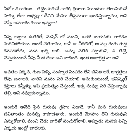
ఏదో ఒక కారణం... తిట్టించుకునే వారికి, క్షణాలు ముందుగా తెలుసుకునే
హక్కు లేదా అధ్యక్షా? దీనిని మేము తీవ్రముగా ఖండిస్తున్నాము, అని
చెప్పే అవకాశం కూడా ఇవ్వరా?
నిన్న బట్టలు ఉతికితే, మెషిన్ లో నుంచి, ఒకటి బయటకు లాగడం
మరచిపోయాం. అంటే వెతికాము, కానీ ఆ చీకటిలో, ఆ నల్ల రంగు గుడ్డ
కనపడలేదు, మన ఖర్మ కాలి. అమ్మ వెతికి పట్టుకుని, 4 తిట్టి,
చెప్పకుండానే వీపు మీద దబా అని బాదింది. ఇంత అజాగ్రత్త నా అని.
అవతల పక్కన, గుణ పెళ్ళి, సంస్కార పెంపకం లేని జీవితాలకే, జాగ్రత్తలు
లేవు జనాలకి, వారిని మనం సరి చేయాలి అనుకుంటుంటే, భవిష్యత్
కష్టాలు కన్నీళ్ళు ఆపే ప్రయత్నం చేస్తుంటే, ఇక్క నువ్వు సరి చేస్తున్నావు
తల్లి, అని నవ్వుకున్నాము.
అందుకే అనేది పైన గురువు గ్రహం ఏడాదే, కానీ మన గురువులు
జీవితాంతం మనల్ని కాపాడతారు. అందుకే మోహం లేని గురువుని
ఎన్నుకోవాలి, మంచి చెడు వారితో పంచుకోవాలి, అప్పుడు మనకు పిచ్చి
ఎక్కదు ఇంట్లో బాధలకు.