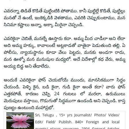
ఎవరన్నా తిడితే కొడితే పుట్టింటికి పోతాము. కానీ పుట్టిల్లే కొడితే, పుట్టిల్లు
మనతో నే ఉంటే, ఇంకెక్కడికి వెళతాము, ఎవరికి చెప్పుకుంటాము, మన
సినిమా కష్టాలు అన్నా, అక్కా మీరైనా చెప్పండి.
ఎవరికైనా చెబితే, మనల్నే ఊస్తారు కదా. అమ్మ మీద చాడీలా అని లేదా
అది అమ్మ హక్కు, కావాలంటే అట్లకాడతో వాతైనా పెడుతుంది తల్లి. ఏ
పోలీసు, న్యాయస్థానం కూడా వేలు పెట్టదు, మనకు అండగా రాదు,
మన ఊళ్ళో మన మనుషుల మధ్యలో. అదే విదేశాల్లో కధ వేరు, అమ్మ
అయ్య బిడ్డ అని తేడాలేదు.
అందుకే ఎవరికైనా ఫోన్ చెయబోయే ముందు, మానసికముగా సిద్దం
చేయండి. పెళ్ళి కైన, బడి కైనా, గుడి కైనా అంతే కదా? వారు ఫోన్
ఎత్తకపోతే, కారణం చెప్పి 24 గంటలు లో మరలా, ఉరుములు
మెరుపులు వస్తాయి, గొడుగుతో సిద్దముగా ఉండండి అని చెప్పండి. కాస్త
పుణ్యం ఉంటుంది మహాప్రభో.
Sri, Telugu , 15+ yrs Journalist/ Photo/ Video/
Edit/ Field/ Publish. 840+ Foreign and local
events/ places coverage, 2304 General Articles