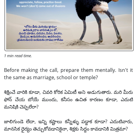
1 min read time.
Before making the call, prepare them mentally. Isn't it
the same as marriage, school or temple?
శిక్షించే వారికి కూడా, చివరి కోరిక ఏమిటీ అని అడుగుతారు. మరి మీరు
ఫోన్ చేయ బోయే ముందు, కనీసం ఉచిత కారణం కూడా, ఎదుటి
మనిషికి చెప్పలేరా?
జాలిగుండె లేదా, ఇన్ని కష్టాలు కన్నీళ్ళు పడ్డాక కూడా? ఎదుటివారు,
మానసిక ధైర్యం తెచ్చుకోవడానికైనా, శిక్షకు సిద్దం కావడానికి మిత్రమా?