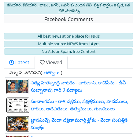
కేసియార్, కేటీయార్ , బాబు , జగన్ , పవన్ కు చెందిన టీవీ, పత్రిక వార్తలు ఇక్కడే, ఒక
చోటే చూడొచ్చు
Facebook Comments
All best news at one place for NRIs
Multiple source NEWS from 14 yrs
No Ads or Spam, free Content
Latest
Viewed
ఎక్కువ చదివినవి(
తత్వాలు
)
సత్య హరిశ్చంద్ర నాటకం - వారణాసి, కాటిసీను - డీవీ
సుబ్బారావు గారి 9 పద్యాలు
పంచాంగము - రాశి చక్రము, నక్షత్రములు, పాదములు,
తారలు, అధిపతులు, తత్వములు, గుణములు
జ్ఞాన‌మిచ్చే మేధా ద‌క్షిణామూర్తి శ్లోకం - మేధా సంపత్తికి
మంత్రం