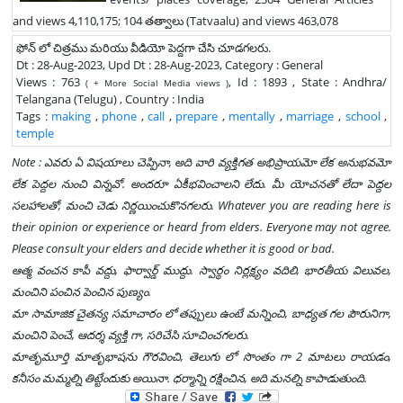
and views 4,110,175; 104 తత్వాలు (Tatvaalu) and views 463,078
ఫోన్ లో చిత్రము మరియు వీడియో పెద్దగా చేసి చూడగలరు.
Dt : 28-Aug-2023, Upd Dt : 28-Aug-2023, Category : General
Views : 763
, Id : 1893 , State : Andhra/
( + More Social Media views )
Telangana (Telugu) , Country : India
Tags :
making
,
phone
,
call
,
prepare
,
mentally
,
marriage
,
school
,
temple
Note : ఎవరు ఏ విషయాలు చెప్పినా, అది వారి వ్యక్తిగత అభిప్రాయమో లేక అనుభవమో
లేక పెద్దల నుంచి విన్నవో. అందరూ ఏకీభవించాలని లేదు. మీ యోచనతో లేదా పెద్దల
సలహాలతో, మంచి చెడు నిర్ణయించుకొనగలరు. Whatever you are reading here is
their opinion or experience or heard from elders. Everyone may not agree.
Please consult your elders and decide whether it is good or bad.
ఆత్మ వంచన కాపీ వద్దు, ఫార్వార్డ్ ముద్దు. స్వార్థం నిర్లక్ష్యం వదిలి, భారతీయ విలువల,
మంచిని పంచిన పెంచిన పుణ్యం.
మా సామాజిక చైతన్య సమాచారం లో తప్పులు ఉంటే మన్నించి, బాధ్యత గల పౌరునిగా,
మంచిని పెంచే, ఆదర్శ వ్యక్తి గా, సరిచేసి సూచించగలరు.
మాతృమూర్తి మాతృభాషను గౌరవించి, తెలుగు లో సొంతం గా 2 మాటలు రాయడం,
కనీసం మమ్మల్ని తిట్టేందుకు అయినా. ధర్మాన్ని రక్షించిన, అది మనల్ని కాపాడుతుంది.