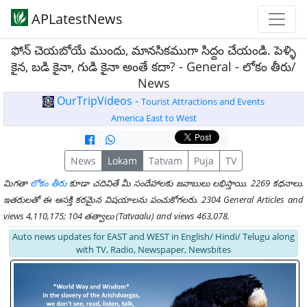
APLatestNews
ఫోన్ చెయబోయే ముందు, మానసికముగా సిద్దం చేయండి. పెళ్ళి
కైన, బడి కైనా, గుడి కైనా అంతే కదా? - General - లోకం తీరు/
News
OurTripVideos -
Tourist Attractions and Events
America East to West
News
Lokam
Tatvam
Puja
TV
మిగతా
లోకం తీరు
కూడా చదివితే మీ సందేహాలకు జవాబులు లభిస్తాయి. 2269 కధనాలు.
ఇతరులతో ఈ ఆసక్తి కరమైన విషయాలను పంచుకోగలరు. 2304 General Articles and
views 4,110,175; 104 తత్వాలు (Tatvaalu) and views 463,078.
Auto news updates for EAST and WEST in English/ Hindi/ Telugu along
with TV, Radio, Newspaper, Newsbites