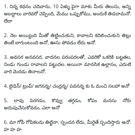
1. నిన్న కధనం చదివాను, 10 ఏళ్ళు పైగా మాకు మీరు తెలుసు, అన్ని
అబద్దాలు వారెవరో చెప్పింది, మేము ఒప్పుకోము, అందుకే తిడదామనో.
లేదా
2. నెల అయ్యింది మీతో తిట్టించుకుని, కావాలని కదిలించుకుని తిట్లు
తింటే బాగుంటుంది అనో, ఊసు పోవడం లేదు అనో.
3. అవసర అనవసర, వాదనల పరంపరలతో, ఎవరికో ఒకరికి బట్టతల,
నిండు గుండు రావాలని పట్టుదల. అయినా మానసిక ఉల్లాసం, ఎదుటి
వారి మెదడు తినాలనో.
4. బైడెన్/ ట్రంప్/ జగనన్న/ చంద్రన్న/ పవనన్న కు ఓ మంచి సలహా అనో
5. లావు పెరగడం, కొవ్వు తగ్గడం, కోపం మనసు నోరు
అదుపుచేసుకోవడం, ఎలా అనో
6. మా గోపీ గోపికలను తిట్టినా, స్పందన లేదు, మీరైతే స్పందిస్తారు అనో.
హ హ హ