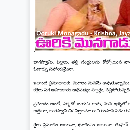
భాగస్వామి, పిల్లలు, తల్లి దండ్రులను కోల్పోయి
ఓదార్పు సహాయమైనా.
ఇలాంటి ప్రమాదాలకు, మూలం మనమే అవుతున్నాము, పెరుగ
కక్షలు పగ అహంకారం ఆధిపత్యం స్వార్ధం, నష్టపోతున
ప్రమాదం అంటే, ఎక్కడో బయట కాదు, మన ఇళ్ళలో కూడా
అత్తలూ, భాగస్వామిని/ పిల్లలనూ రాచి రంపాన పెడుతు
రైలు ప్రమాదం అయినా, భూకంపం అయినా, తుఫాన