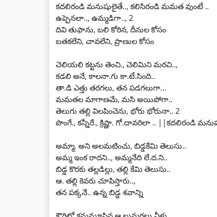
కదలిరండి మనుషులైతే.., కలిసిరండి మమత వుంటే ..
ఉప్పెనలా.., ఉమ్మడిగా.., 2
దివి తుఫాను, బలి కోరిన, దీనుల కోసం
బతకలేని, చావలేని, ప్రాణుల కోసం
చెలియలి కట్టను తెంచి., చెలిమిని మరచి..,
కడలి అనే, కాలనా.గు కా.టే.సింది..
తా.డి ఎత్తు తరగలు, తన పడగలుగా...
మమతల మాగాణమే, మసి అయిపోగా..
తెలుగు తల్లి విలపించెను, భోరు భోరునా.. 2
పొంగే., కన్నీరే., క్రిష్ణా. గో.దావరిలా .. ||కదలిరండి మన
అమ్మా. అని అలమటించు, బిడ్డకేమి తెలుసు..
అమ్మ ఇంక రాదని.., అమ్మనేది లే.ద.ని..
బిడ్డ కొరకు తల్లడిల్లు, తల్లి కేమి తెలుసు..
ఆ. తల్లి కెవరు చూపిస్తారు..,
తన పక్కనే.. ఉన్న బిడ్డ శవాన్ని
కౌగిట్లో కనుమూసిన ఆ.లుమగలు వీళ్లు ..