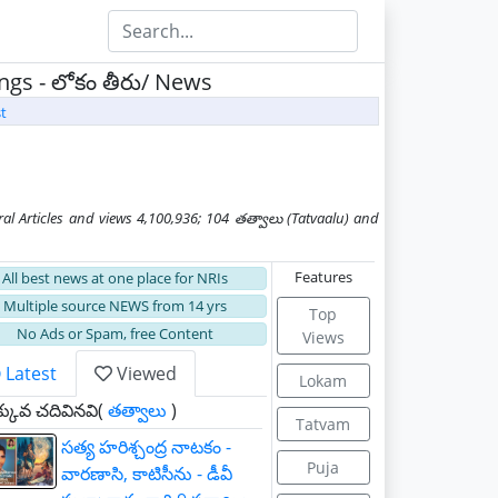
ongs - లోకం తీరు/ News
t
 Articles and views 4,100,936; 104 తత్వాలు (Tatvaalu) and
Features
All best news at one place for NRIs
Multiple source NEWS from 14 yrs
Top
No Ads or Spam, free Content
Views
Latest
Viewed
Lokam
కువ చదివినవి(
తత్వాలు
)
Tatvam
సత్య హరిశ్చంద్ర నాటకం -
Puja
వారణాసి, కాటిసీను - డీవీ