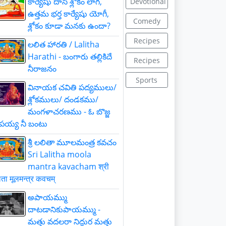
కార్యేషు దాసీ శ్లోకం లాగ,
Devotional
ఉత్తమ భర్త కార్యేషు యోగీ,
Comedy
శ్లోకం కూడా మనకు ఉందా?
Recipes
లలిత హారతి / Lalitha
Harathi - బంగారు తల్లికిదే
Recipes
నీరాజనం
Sports
వినాయక చవితి పద్యములు/
శ్లోకములు/ దండకము/
మంగళాచరణము - ఓ బొజ్జ
పయ్య నీ బంటు
శ్రీ లలితా మూలమంత్ర కవచం
Sri Lalitha moola
mantra kavacham श्री
ता मूलमन्त्र कवचम्
అపాయమ్ము
దాటడానికుపాయమ్ము -
మత్తు వదలరా నిద్దుర మత్తు