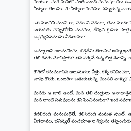
మాటలు. మరి మనలో ఎంత మంది మనుషులము ఉన్నా
ఏళ్ళుగా తెలుసు. 20 ఏళ్ళుగా మనము ఎన్నుకున్న నాయకుల
ఒక మంచిని మంచి గా, చెడు ని చెడుగా, తమ ముదుసల
బయటకు చెప్పుకోలేని మనము, దేవుని క్రుపకు పాత్
అష్టవ్యసనమును వీడతామా?
అమ్మా అని అలమటించు, బిడ్డకేమి తెలుసు? అమ్మ ఇంక రాదన
తల్లి కెవరు చూపిస్తారు? తన పక్కనే ఉన్న బిడ్డ శవాన
కౌగిట్లో కనుమూసిన ఆలుమగలు వీళ్లు. కళ్ళే కనిపించకా,
చావు కొరకు, ఒంటరిగా బతుకుతున్న, ముసలి వాళ్ళు? ఎవ
మనకు ఆ జాలి ఉంటే, మన తల్లి దండ్రులు అనాధాశ్రమా
మన లాంటి పశువులను కని పెంచినందుకా? ఇంక సమ
కదలిరండి మనుషులైతే, కలిసిరండి మమత వుంటే, ఉప
వీడదాము, భవిష్యత్ పంచభూతాల శిక్షలను తప్పించు