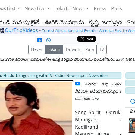
wsText
NewsLive
LokaTatNews
Press
Polls
ండి మనుషులైతే - ఊరికి మొనగాడు - కృష్ణ, జయప్రద - S
OurTripVideos -
Tourist Attractions and Events - America East to Wes
News
Lokam
Tatvam
Puja
TV
యి. 2269 కధనాలు. ఇతరులతో ఈ ఆసక్తి కరమైన విషయాలను పంచుకోగలరు. 2304 General
/ Hindi/ Telugu along with TV, Radio, Newspaper, Newsbites
చివరలో ఉన్న చిత్రం/
వీడియో/ ఆడియో మరువద్దు
.
1
min read time.
ఎక్
Song Spirit - Ooruki
Monagadu -
Kadilirandi
Manushulaithe -