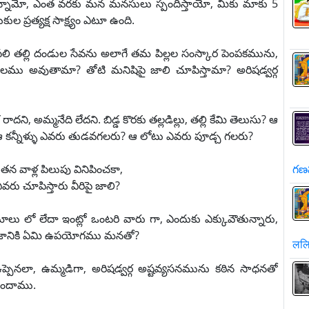
మో, ఎంత వరకు మన మనసులు స్పందిస్తాయో, మీకు మాకు 5
 ప్రత్యక్ష సాక్ష్యం ఎటూ ఉంది.
ి తల్లి దండుల సేవను అలాగే తమ పిల్లల సంస్కార పెంపకమును,
రులము అవుతామా? తోటి మనిషిపై జాలి చూపిస్తామా? అరిషడ్వర్గ
ి, అమ్మనేది లేదని. బిడ్డ కొరకు తల్లడిల్లు, తల్లి కేమి తెలుసు? ఆ
్ని. ఆ కన్నీళ్ళు ఎవరు తుడవగలరు? ఆ లోటు ఎవరు పూడ్చ గలరు?
 తన వాళ్ల పిలుపు వినిపించకా,
గణ
రు చూపిస్తారు వీరిపై జాలి?
లు లో లేదా ఇంట్లో ఒంటరి వారు గా, ఎందుకు ఎక్కువౌతున్నారు,
ాజానికి ఏమి ఉపయోగము మనతో?
ललि
్పెనలా, ఉమ్మడిగా, అరిషడ్వర్గ అష్టవ్యసనమును కఠిన సాధనతో
కుందాము.