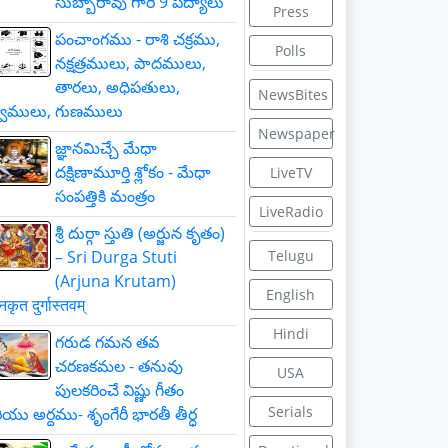
సుబ్బారావు గారి 9 పద్యాలు
Press
పంచాంగము - రాశి చక్రము,
Polls
నక్షత్రములు, పాదములు,
తారలు, అధిపతులు,
NewsBites
్వములు, గుణములు
Newspaper
జ్ఞాన‌మిచ్చే మేధా
ద‌క్షిణామూర్తి శ్లోకం - మేధా
LiveTV
సంపత్తికి మంత్రం
LiveRadio
శ్రీ దుర్గా స్తుతి (అర్జున కృతం)
– Sri Durga Stuti
Telugu
(Arjuna Krutam)
English
ुनकृत दुर्गास्तवम्
Hindi
గరుడ గమన తవ
చరణకమల - తనువు
USA
పులకరించే విష్ణు గీతం
Serials
యు అర్దము- శృంగేరీ భారతీ తీర్ధ