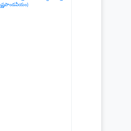
రీకృష్ణపాండవీయం)