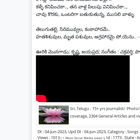
కళ్ళే కనిపించకా.., తన వాళ్ల పిలుపు వినిపించకా..,
చావు కొరకు, ఒంటరిగా బతుకుతున్న, ముసలి వాళ్ళు
తెలుగుతల్లి, సిరిమువ్వల, కంఠాహారమే..
హతశిశువుల, మృత పశువుల, అగ్రహారమై పో.యెను.. -
ఊరికి మొనగాడు; కృష్ణ, జయప్రద; నంగీతం : చక్రవర్తి; 
Sri, Telugu , 15+ yrs Journalist/ Photo
coverage, 2304 General Articles and vi
Dt : 04-Jun-2023, Upd Dt : 04-Jun-2023, Category : Songs
Views : 1013
, Id : 1773 , State 
( + More Social Media views )