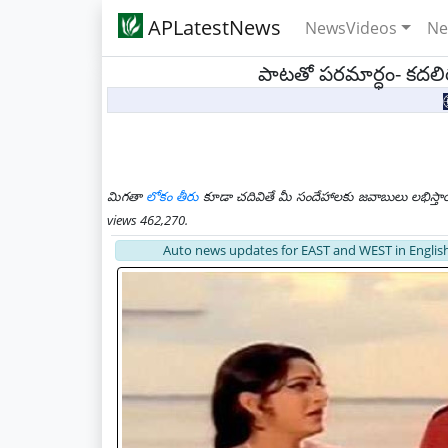
APLatestNews
NewsVideos
Ne
పాటతో పరమార్ధం- కదలిర
మిగతా
లోకం తీరు
కూడా చదివితే మీ సందేహాలకు జవాబులు లభిస్తా
views 462,270.
Auto news updates for EAST and WEST in English