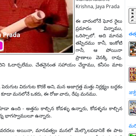
Krishna, Jaya Prada
ఈ వారంలోనే ఘోర రైలు
ప్రమాదం విన్నాము,
తత
ఒరిస్సాలో. అది మానవ
తప్పిదము కానీ, ఇంకోటి
గానీ, ఆ పోయినా
ప్రాణాలు వెనక్కి రావు.
న వారిని ఓదార్చలేము. చేతనైనంత సహాయం చేద్దాము, కనీసం మాట
ుట విరుగుట కొరకే అని, మన అజాగ్రత్త మత్తు నిర్లక్ష్యం బద్దకం
अर्ज
్నది కూడా మనలోనే ఒకరు, ఈ రోజు వారు, రేపు మనము.
 ఉంది - అత్తను కాల్చిన కోడళ్ళు ఉన్నారు, కోడళ్ళను కాల్చిన
న్న భాగస్వాములూ ఉన్నారు.
మరి
్ వరదలు అయినా, మానవత్వం మనలో మేల్కొలపడానికే ఈ పాట