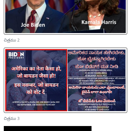
చిత్రము 2
చిత్రము 3