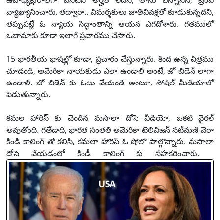
ఉపాధ్యక్షురాలిగా పనిచేసే అర్హత లేదని, తాను విన్నానని, ట్రంప్
వ్యాఖ్యానించారు. తద్వారా.. విమర్శకులు జాతివివక్షతో కూడుకున్నదని,
తప్పుపట్టే ఓ న్యాయ సిద్ధాంతాన్ని ఆయన ఎగదోశారు. గతములో
ఒబామాకు కూడా ఇలాగే ప్రచారము చేసారు.
15 భారతీయ భాషల్లో కూడా, ప్రచారం చేస్తున్నారు. కింద ఉన్న చిత్రము
చూడండి, అమెరికా నాయకుడు ఎలా ఉండాలి అంటే, జో బిడెన్ లాగా
ఉండాలి. జో బిడెన్ కు ఓటు వేయండి అంటూ, సోషల్ మీడియాలో
పెడుతున్నారు.
కమల హారిస్ కు చెందిన మసాలా దోసె వీడియో, ఒకటి వైరల్
అవుతోంది. గతేడాది, భారత సంతతి అమెరికా టెలివిజన్ నటీమణి వెరా
కిండీ కాలింగ్ తో కలిసి, కమలా హారిస్ ఓ షోలో పాల్గొన్నారు. మసాలా
దోసె వేయడంలో కిండీ కాలింగ్ కు సహకరించారు.