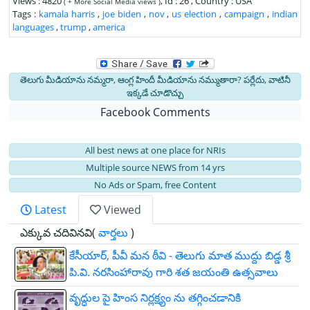
Views : 4820
, Id : 26 , Country : USA
( + More Social Media views )
Tags :
kamala harris
,
joe biden
,
nov
,
us election
,
campaign
,
indian
languages
,
trump
,
america
తెలుగు మీడియాను నమ్మరా, ఆంగ్ల హిందీ మీడియాను నమ్ముతారా? పర్లేదు, వాటినీ
ఇక్కడే చూడొచ్చు
Facebook Comments
All best news at one place for NRIs
Multiple source NEWS from 14 yrs
No Ads or Spam, free Content
Latest
Viewed
ఎక్కువ చదివినవి(
వార్తలు
)
కేసీయార్, పీవీ మన ఠీవి - తెలుగు మాత ముద్దు బిడ్డ శ్రీ
పి.వి. నరసింహారావు గారి శత జయంతి ఉత్సవాలు
వృద్ధుల పై హింస నిర్లక్ష్యం ను తగ్గించడానికి