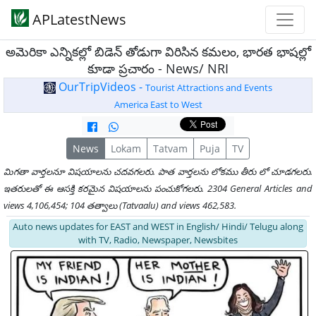
APLatestNews
అమెరికా ఎన్నికల్లో బిడెన్ తోడుగా విరిసిన కమలం, భారత భాషల్లో
కూడా ప్రచారం - News/ NRI
OurTripVideos -
Tourist Attractions and Events
America East to West
News
Lokam
Tatvam
Puja
TV
మిగతా వార్తలనూ విషయాలను చదవగలరు. పాత వార్తలను లోకము తీరు లో చూడగలరు.
ఇతరులతో ఈ ఆసక్తి కరమైన విషయాలను పంచుకోగలరు. 2304 General Articles and
views 4,106,454; 104 తత్వాలు (Tatvaalu) and views 462,583.
Auto news updates for EAST and WEST in English/ Hindi/ Telugu along
with TV, Radio, Newspaper, Newsbites