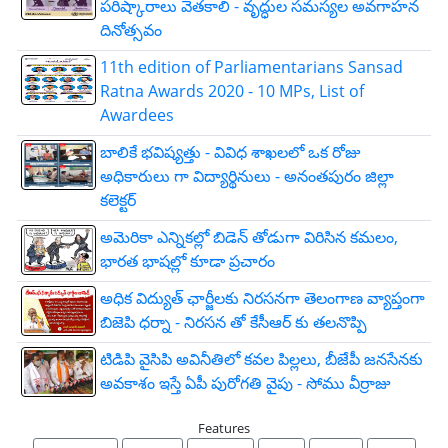
పరిష్కారాలు వెతకాలి - వృద్ధుల సమస్యల అవగాహన
దినోత్సవం
11th edition of Parliamentarians Sansad
Ratna Awards 2020 - 10 MPs, List of
Awardees
బాలికే భవిష్యత్తు - వివిధ శాఖలలో ఒక రోజు
అధికారులు గా విద్యార్థినులు - అనంతపురం జిల్లా
కలెక్టర్
అమెరికా ఎన్నికల్లో బిడెన్ తోడుగా విరిసిన కమలం,
భారత భాషల్లో కూడా ప్రచారం
అధిక విద్యుత్ ఛార్జీలకు నిరసనగా తెలంగాణ వ్యాప్తంగా
బిజెపి ధర్నా - నిరసన తో కేసీఆర్ కు తలనొప్పి
టిడిపి వైసిపి అవినీతిలో కవల పిల్లలు, బీజేపీ జనసేనకు
అవకాశం ఇస్తే ఏపీ పురోగతి వైపు - సోము వీర్రాజు
Features