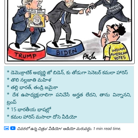
* డెమొక్రాటిక్ అభ్యర్థి జో బిడెన్, కు తోడుగా సెనెటర్ కమలా హారిస్
* తొలి నల్లజాతి మహిళ
* తల్లి భారత్, తండ్రి జమైకా
* దేశ ఉపాధ్యక్షురాలిగా పనిచేసే అర్హత లేదని, తాను విన్నానని,
ట్రంప్
* 15 భారతీయ భాషల్లో
* కమల హారిస్ మసాలా దోసె వీడియో
చివరలో ఉన్న చిత్రం/ వీడియో/ ఆడియో మరువద్దు
.
1 min read time.