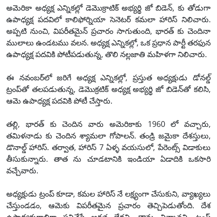
అమెరికా అధ్యక్ష ఎన్నికల్లో డెమొక్రాటిక్ అభ్యర్థి జో బిడెన్, కు తోడుగా
ఉపాధ్యక్ష పదవిలో కాలిఫోర్నియా సెనెటర్ కమలా హారిస్ నిలిచారు.
అప్పటి నుంచి, విపరీతమైన్ ప్రచారం సాగుతుంది, భారత్ కు చెందినా
ములాలు ఉండటము వలన. అధ్యక్ష ఎన్నికల్లో, ఒక ప్రధాన పార్టీ తరఫున
ఉపాధ్యక్ష పదవికి పోటీపడుతున్న, తొలి నల్లజాతి మహిళగా నిలిచారు.
ఈ నవంబర్‌లో జరిగే అధ్యక్ష ఎన్నికల్లో, ప్రస్తుత అధ్యక్షుడు డోనల్డ్
ట్రంప్‌తో తలపడుతున్న, డెమొక్రటిక్ అధ్యక్ష అభ్యర్థి జో బిడెన్‌తో కలిసి,
ఆమె ఉపాధ్యక్ష పదవికి పోటీ చేస్తారు.
తల్లి, భారత్ కు చెందిన వారు అమెరికాకు 1960 లో వచ్చారు,
తమిళనాడు కు చెందిన శ్యామలా గోపాలన్. తండ్రి జమైకా దేశస్తులు,
డొనాల్డ్ హారిస్. తర్వాత, హారిస్ 7 ఏళ్ళ వయసులో, పేరెంట్స్ విడాకులు
తీసుకున్నారు. తాత ను చూడటానికి ఇండియా ఏడాదికి ఒకసారి
వచ్చేవారు.
అధ్యక్షుడు ట్రంప్ కూడా, కమల హారిస్ నే లక్ష్యంగా చేసుకుని, వ్యాఖ్యలు
చేస్తుండడం, ఆమెకు విపరీతమైన ప్రచారం తెచ్చిపెడుతోంది. దేశ