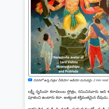
చివరలో ఉన్న చిత్రం/ వీడియో/ ఆడియో మరువద్దు
.
2 min read 
లక్ష్మీ నృసింహ కరావలంబ స్తోత్రం, రచించినవారు ఆది
పూజించి ఉంటారు కదా. అత్యంత శక్తివంతమైన దేవుడు.