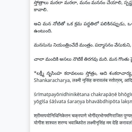
స్తోత్రాలు మరలా మరలా, మనం మననం చేయాలి, స్పష్ట
కావాలి.
అవి మన నోటితో ఒక క్రమ పద్దతిలో పలికినప్పుడు, ఒళ్
ఉంటుంది.
మనసును నియంత్రించేదే మంత్రం. పద్మాసనం వేసుకుని,
చాలా మందికి అసలు నొటికే తిరగవు మరి. మన గొంతు ప
*లక్ష్మీ నృసింహ కరావలంబ స్తోత్రం, ఆది శంక
Shankaracharya, लक्ष्मी नृसिंह करावलंब स्तोत्रम्, आदि
śrīmatpayōnidhinikētana chakrapāṇē bhōg
yōgīśa śāśvata śaraṇya bhavābdhipōta lak
श्रीमत्पयोनिधिनिकेतन चक्रपाणे भोगींद्रभोगमणिराजित पुण्यमूर
योगीश शाश्वत शरण्य भवाब्धिपोत लक्ष्मीनृसिंह मम देहि करावल