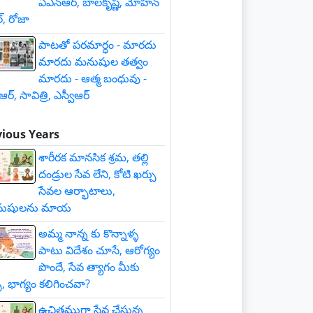
ఏఎన్ఆర్, బాలకృష్ణ, మోహన్
్, రోజా
పాటతో పరమార్ధం - మారదు
మారదు మనుషుల తత్వం
మారదు - ఆత్మ బంధువు -
ీఆర్, సావిత్రి, ఎస్వీఆర్
vious Years
శారీరక మానసిక శ్రమ, తల్లి
దండ్రుల సేవ లేని, కోటి ఖర్చు
సేవల ఆర్భాటాలు,
ుషులను మాయ
అమ్మ నాన్న కు కొన్నాళ్ళ
పాటు విదేశం చూసే, ఆరోగ్యం
పొందే, సేవ త్యాగం మీకు
్పే, భాగ్యం కలిగించవా?
ఉచితముగా సేవ చేస్తున్న