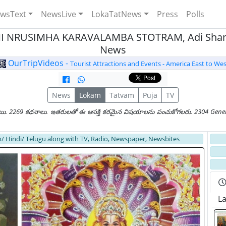
wsText
NewsLive
LokaTatNews
Press
Polls
AKSHMI NRUSIMHA KARAVALAMBA STOTRAM, Adi Shank
News
OurTripVideos -
Tourist Attractions and Events - America East to Wes
News
Lokam
Tatvam
Puja
TV
యి. 2269 కధనాలు. ఇతరులతో ఈ ఆసక్తి కరమైన విషయాలను పంచుకోగలరు. 2304 General
/ Hindi/ Telugu along with TV, Radio, Newspaper, Newsbites
Late