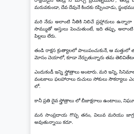
రాక్షసుడైన తండ్రి ని మార్చే ప్రయత్నములో, తండ
మరువకుండా, దేవ దేవునే కిందకు రప్పించాడు, స్థంభము
మరి నేడు అలాంటి నీతికి నిలిచే ప్రహ్లాదులు ఉన్నా
సొమ్ముతో ఆస్తులు పెంచుతుంటే, ఇది తప్పు, అలాంట
పిల్లలు లేరు.
తండి రాక్షస క్రుత్యాలలో పాలుపంచుకునే, ఆ మత్తులో 
మోసం చెయాలో, కూడా నేర్పుతున్నారు తమ తెలివితేటలతో
ఎందుకండీ ఇన్ని స్త్రోత్రాలు అంటారు. మరి ఇన్ని, సి
వంటకాలు ఫలహారాలు రుచులు సోకులు సౌకర్యాలు ఎంద
లో.
కానీ ప్రతి దైవ స్త్రోత్రాలు లో బీజాక్షరాలు ఉంటాయి,
మన సాంప్రదాయ గొప్ప తనం, విలువ మరియు జాగ్రత్
అవుతున్నాయి కదూ.