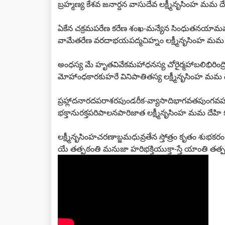
బ్రహ్మణ్య కేశవ జనార్దన వాసుదేవ లక్ష్మీనృసింహ మమ
ఏకేన చక్రమపరేణ కరేణ శంఖ-మన్యేన సింధుతనయామవలం
వామేతరేణ వరదాభయపద్మచిహ్నం లక్ష్మీనృసింహ మమ
అంధస్య మే హృతవివేకమహాధనస్య చోరైర్మహాబలిభిరిం
మోహాంధకారకుహరే వినిపాతితస్య లక్ష్మీనృసింహ మమ
ప్రహ్లాదనారదపరాశరపుండరీక-వ్యాసాదిభాగవతపుంగవహ
భక్తానురక్తపరిపాలనపారిజాత లక్ష్మీనృసింహ మమ దేహ
లక్ష్మీనృసింహచరణాబ్జమధువ్రతేన స్తోత్రం కృతం శుభకరం
యే తత్పఠంతి మనుజా హరిభక్తియుక్తా-స్తే యాంతి