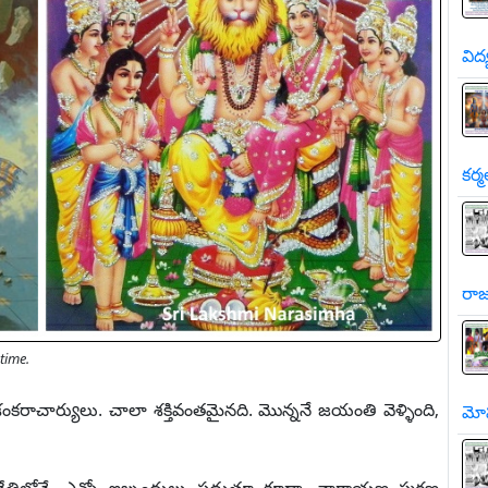
విద
కర్మ
రాజ
time.
 శంకరాచార్యులు. చాలా శక్తివంతమైనది. మొన్ననే జయంతి వెళ్ళింది,
మో