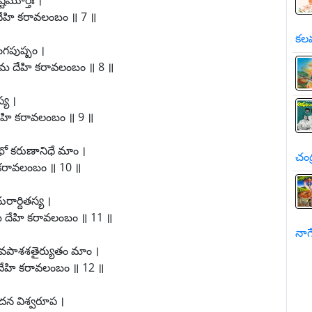
్టమూర్తేః ।
 దేహి కరావలంబం ॥ 7 ॥
కలవ
గపుష్పం ।
మమ దేహి కరావలంబం ॥ 8 ॥
్య ।
 దేహి కరావలంబం ॥ 9 ॥
 కరుణానిధే మాం ।
చంద
ి కరావలంబం ॥ 10 ॥
ార్దితస్య ।
మ దేహి కరావలంబం ॥ 11 ॥
నాగే
వపాశశతైర్యుతం మాం ।
దేహి కరావలంబం ॥ 12 ॥
ూదన విశ్వరూప ।