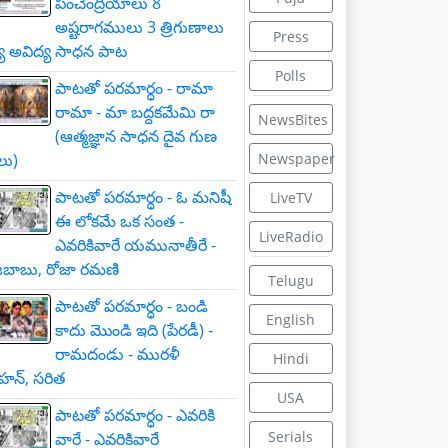
పంచేంద్రియాలు 8
అష్టరాగములు 3 త్రిగుణాలు
Press
్య అవిద్య సాధన పాట
Polls
పాటతో పరమార్ధం - రామా
రామా - మా బద్దకమేమి రా
NewsBites
(ఆత్మజ్ఞాన సాధన దైవ గుణ
లు)
Newspaper
పాటతో పరమార్ధం - ఓ మనిషీ
LiveTV
ఈ లోకమే ఒక సంత -
LiveRadio
ఎవరికివారే యమునాతీరే -
బాబు, రోజా రమణి
Telugu
పాటతో పరమార్ధం - బండి
English
కాదు మొండి ఇది (పేరడీ) -
రామదండు - మురళీ
Hindi
హన్, సరిత
USA
పాటతో పరమార్ధం - ఎవరికి
Serials
వారే - ఎవరికివారే