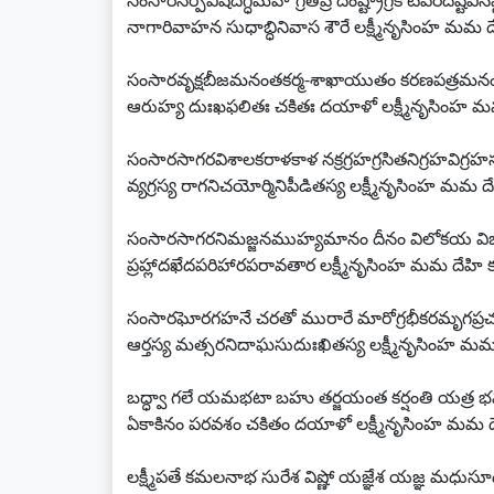
సంసారసర్పవిషదిగ్ధమహోగ్రతీవ్ర దంష్ట్రాగ్రకోటిపరిదష్టవినష
నాగారివాహన సుధాబ్ధినివాస శౌరే లక్ష్మీనృసింహ మమ
సంసారవృక్షబీజమనంతకర్మ-శాఖాయుతం కరణపత్రమనం
ఆరుహ్య దుఃఖఫలితః చకితః దయాళో లక్ష్మీనృసింహ 
సంసారసాగరవిశాలకరాళకాళ నక్రగ్రహగ్రసితనిగ్రహవిగ్రహస
వ్యగ్రస్య రాగనిచయోర్మినిపీడితస్య లక్ష్మీనృసింహ మమ
సంసారసాగరనిమజ్జనముహ్యమానం దీనం విలోకయ విభో
ప్రహ్లాదఖేదపరిహారపరావతార లక్ష్మీనృసింహ మమ దేహ
సంసారఘోరగహనే చరతో మురారే మారోగ్రభీకరమృగప్రచుర
ఆర్తస్య మత్సరనిదాఘసుదుఃఖితస్య లక్ష్మీనృసింహ మ
బద్ధ్వా గలే యమభటా బహు తర్జయంత కర్షంతి యత్ర భ
ఏకాకినం పరవశం చకితం దయాళో లక్ష్మీనృసింహ మమ 
లక్ష్మీపతే కమలనాభ సురేశ విష్ణో యజ్ఞేశ యజ్ఞ మధుస