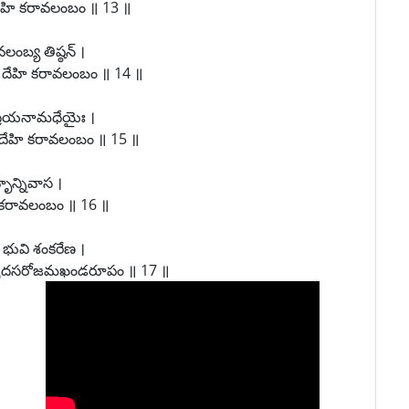
 దేహి కరావలంబం ॥ 13 ॥
బ్య తిష్ఠన్ ।
 దేహి కరావలంబం ॥ 14 ॥
ద్రియనామధేయైః ।
 దేహి కరావలంబం ॥ 15 ॥
ృన్నివాస ।
ి కరావలంబం ॥ 16 ॥
 భువి శంకరేణ ।
 తత్పదసరోజమఖండరూపం ॥ 17 ॥