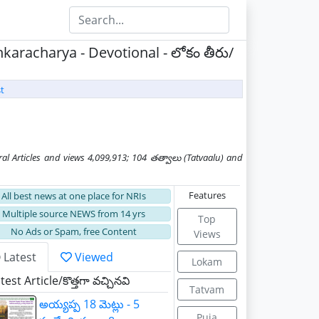
aracharya - Devotional - లోకం తీరు/
t
 Articles and views 4,099,913; 104 తత్వాలు (Tatvaalu) and
Features
All best news at one place for NRIs
Multiple source NEWS from 14 yrs
Top
No Ads or Spam, free Content
Views
Latest
Viewed
Lokam
st Article/కొత్తగా వచ్చినవి
Tatvam
అయ్యప్ప 18 మెట్లు - 5
Puja