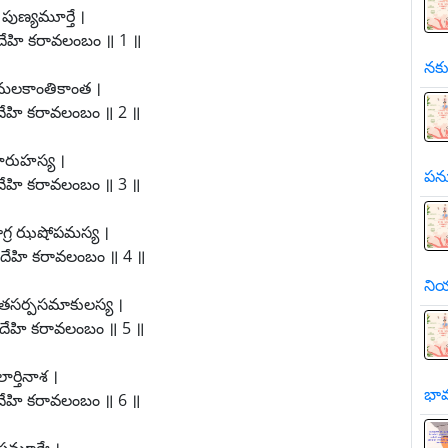
పుణ్యమూర్తే ।
 దేహి కరావలంబం ॥ 1 ॥
నకు
లామలకాంతికాంత ।
దేహి కరావలంబం ॥ 2 ॥
ూరుహస్య ।
పను
దేహి కరావలంబం ॥ 3 ॥
శాగ్ర ఝషోపమస్య ।
మమ దేహి కరావలంబం ॥ 4 ॥
నియ
సర్పసమాకులస్య ।
 దేహి కరావలంబం ॥ 5 ॥
ర్తినాశ ।
భా
దేహి కరావలంబం ॥ 6 ॥