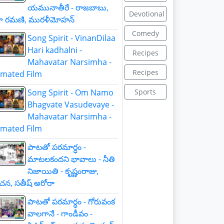
యమునాతీరే - రాజబాబు,
Devotional
జా రమణి, మురళీమోహన్
Comedy
Song Spirit - VinanDilaa
Hari kadhalni -
Recipes
Mahavatar Narsimha -
Recipes
nimated Film
Song Spirit - Om Namo
Sports
Bhagvate Vasudevaye -
Mahavatar Narsimha -
nimated Film
పాటతో పరమార్ధం -
మాటలకందని భావాలు - నీతి
నిజాయితి - కృష్ణంరాజు,
చన, సతీష్ అరోరా
పాటతో పరమార్ధం - గోరువంక
వాలగానే - గాండీవం -