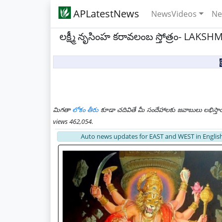
APLatestNews
NewsVideos
Ne
లక్ష్మీ నృసింహ కరావలంబ స్తోత్రం- L
మిగతా
లోకం తీరు
కూడా చదివితే మీ సందేహాలకు జవాబులు లభిస్తా
views 462,054.
Auto news updates for EAST and WEST in English