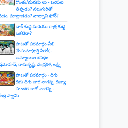
గొంతు/మనసు లు - బయట
తిప్పడం? నలుగురితో
డం, మాట్లాడడం? వాట్సాప్ ఫోన్?
వాక్ శుద్ది మరియు గాత్ర శుద్ది
ఒకటేనా?
పాటతో పరమార్ధం-నీలి
మేఘమా(భక్తి పేరడీ)-
అమ్మాయిల శపథం-
్రమోహన్, రామకృష్ణ, చంద్రకళ, లక్ష్మి
పాటతో పరమార్ధం - దిగు
దిగు దిగు నాగ నాగన్న, దివ్యా
సుందర నాగో నాగన్న -
ంద్ర స్వామి