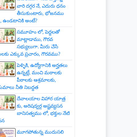
వారి దగ్గర నే, ఎదురు ధనం
తీసుకుంటారు, భోజనము
, ఉండటానికి అంటే?
సమూహం లో, పెద్దలతో
మాట్లాడాము, గౌరవ
సభ్యులుగా. మీరు చేసే
లకు ఎక్కువ ప్రచారం, గౌరవము?
పెళ్ళికి, ఉద్యోగానికి అర్హతలు
ఉన్నట్లే, మంచి మఠాలకు
పీఠాలకు ఆశ్రమాలకు,
మాలు నీతి నిబద్దత
దేవాలయాల విహార యాత్ర
కు, అరిషడ్వర్గ అష్టవ్యసన
బానిసత్వము లో, భక్తుల నేటి
వన
మూగపోతున్న ముదుసలి