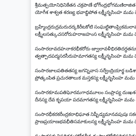
శ్రీమత్పయోనిధినికేతన చక్రపాణే భోగీంద్రభోగమణిరాజిత 
యోగీశ శాశ్వత శరణ్య భవాబ్ధిపోత లక్ష్మీనృసింహ మమ
బ్రహ్మేంద్రరుద్రమరుదర్కకిరీటకోటి సంఘట్టితాంఘ్రికమ
లక్ష్మీలసత్కుచసరోరుహరాజహంస లక్ష్మీనృసింహ మమ 
సంసారదావదహనాకరభీకరోరు-జ్వాలావళీభిరతిదగ్ధతన
త్వత్పాదపద్మసరసీరుహమాగతస్య లక్ష్మీనృసింహ మమ 
సంసారజాలపతితతస్య జగన్నివాస సర్వేంద్రియార్థ బడి
ప్రోత్కంపిత ప్రచురతాలుక మస్తకస్య లక్ష్మీనృసింహ 
సంసారకూమపతిఘోరమగాధమూలం సంప్రాప్య దుఃఖశత
దీనస్య దేవ కృపయా పదమాగతస్య లక్ష్మీనృసింహ మమ
సంసారభీకరకరీంద్రకరాభిఘాత నిష్పీడ్యమానవపుషః సకలా
ప్రాణప్రయాణభవభీతిసమాకులస్య లక్ష్మీనృసింహ మమ 