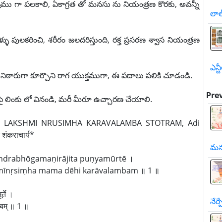
ము గా పలకాలి, ఏకాగ్రత తో మనసు ను నియంత్రణ కొరకు, అవన్నీ
లాల
ళు పులకరించి, శరీరం జలదరిస్తుంది, రక్త ప్రసరణ శ్వాస నియంత్రణ
ఎన్ట
 నిఠారుగా కూర్చొని రాగ యుక్తముగా, ఈ పదాలు పలికి చూడండి.
Pre
ై లింకు లో వినండి, మరీ మీరూ ఉచ్చారణ చేయాలి.
రాచార్య, LAKSHMI NRUSIMHA KARAVALAMBA STOTRAM, Adi
 शंकराचार्य*
మన
īndrabhōgamaṇirājita puṇyamūrtē ।
ṣmīnṛsiṃha mama dēhi karāvalambam ॥ 1 ॥
्ते ।
నేర
ंबम् ॥ 1 ॥