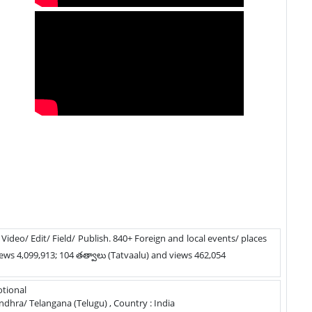
/ Video/ Edit/ Field/ Publish. 840+ Foreign and local events/ places
ews 4,099,913; 104 తత్వాలు (Tatvaalu) and views 462,054
otional
: Andhra/ Telangana (Telugu) , Country : India