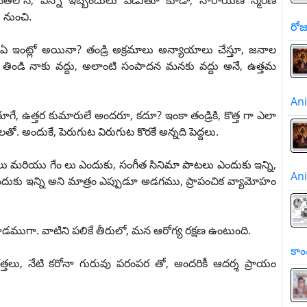
్రి చేతిలోనే, ఎన్నో ఇబ్బందులు పడుతూ కూడా, నారాయణ స్మరణ
 నుంచి.
రో
రా ఏ ఇంట్లో అయినా? తండ్రి అక్రమాలు అన్యాయాలు చేస్తూ, జనాల
ి తిండి నాకు వద్దు, అలాంటి సంపాదన మనకు వద్దు అనే, ఉత్తమ
A
తూగే, ఉత్తర కుమారులే అందరూ, కదూ? ఇంకా తండ్రికి, కొత్త గా ఎలా
. అందుకే, పెరుగుట విరుగుట కొరకే అన్నది పెద్దలు.
నిమాలు మరియు గేం లు ఎందుకు, సంగీత సినిమా పాటలు ఎందుకు ఇన్ని,
A
ుకు ఇన్ని అని మాత్రం ఎప్పుడూ అడగము, ప్రాపంచిక వ్యామోహం
 నిఘూడముగా. వాటిని పలికే తీరులో, మన ఆరోగ్య రక్షణ ఉంటుంది.
కాం
తలు, నేటి కరోనా గురువు పరంపర తో, అందరికీ ఆదర్శ ప్రాయం