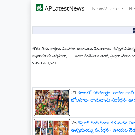
APLatestNews
NewsVideos
Ne
లోకం తీరు, వార్తలు, సలహాలు, జవాబులు, వెటకారాలు, సున్నిత విమర్శ
అధికారులకు విన్నపాలు, . . . ఇంకా సందేహాలు ఉంటే, ప్రశ్నలు స
.
views 461,941
21
పాటతో పరమార్ధం- రామా లాలీ
జోలపాట- రామదాసు సంకీర్తన- 
23
కస్తూరి రంగ రంగా 33 వచన పద్య
అన్నమయ్య సంకీర్తన - ఊయల వే