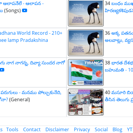
ా ఆలాపనేలే - ఆలాపన -
34
బంధం ముఖ్య
లు
(Songs)
హిరణ్యకశిపుడని
Sadhana World Record - 210+
36
అక్క పతనం క
ghee lamp Pradakshina
అలవాట్లు, వ్య
ిగు నాగ నాగన్న, దివ్యా సుందర నాగో
38
భారత దేశభక
బహుమతి - 10 
ల పరుగులు - మనము పోల్చుకునేది,
40
మసూరి బియ
ోనా?
(General)
తీసిన తెలుగు 
ks
Tools
Contact
Disclaimer
Privacy
Social
Blog
YT