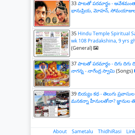
33
పాటతో పరమార్ధం - ఆవేశమంత
భానుప్రియ, మోహన్, సోమయాజు
35
Hindu Temple Spiritual 
wk 108 Pradakshina, 9 yrs 
(General)
37
పాటతో పరమార్ధం - దిగు దిగు ద
నాగన్న - నాగేంద్ర స్వామి
(Songs)
39
బియ్యం కధ - తెలుగు ప్రవాసు
మనకన్నా హీనులతోనా? జ్ఞానుల త
About
Sametalu
ThidhiRasi
Lin