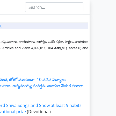
t
 కష్ట సుఖాలు, రాజకీయాలు, ఆరోగ్యం, విదేశీ కధలు, పార్టీలు నాయకులు
al Articles and views 4,099,011; 104 తత్వాలు (Tatvaalu) and
నంద, జోజో ముకుందా- 10 వచన పద్యాలు-
య జోలపాట- అన్నమయ్య సంకీర్తన- ఊయల వేడుక పాటలు
ord Shiva Songs and Show at least 9 habits
votional prize
(Devotional)