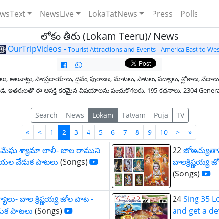
wsText
NewsLive
LokaTatNews
Press
Polls
లోకం తీరు (Lokam Teeru)/ News
OurTripVideos -
Tourist Attractions and Events - America East to Wes
లు, అలవాట్లు, సాంప్రదాయాలు, దైవం, పురాణం, మాటలు, పాటలు, పద్యాలు, శ్లోకాలు, వేదాలు,
ంధించండి. ఇతరులతో ఈ ఆసక్తి కరమైన విషయాలను పంచుకోగలరు. 195 కధనాలు. 2304 Gener
Search
News
Lokam
Tatvam
Puja
TV
First
Last
«
<
1
2
3
4
5
6
7
8
9
10
>
»
 మేఘ శ్యామా లాలీ- బాల రాముని
22
జోఅచ్యుతా
ఊయల వేడుక పాటలు
(Songs)
బాలక్రిష్ణయ్
(Songs)
ాలు- బాల క్రిష్ణయ్య జోల పాట -
24
Sing 35 L
డుక పాటలు
(Songs)
and get a de