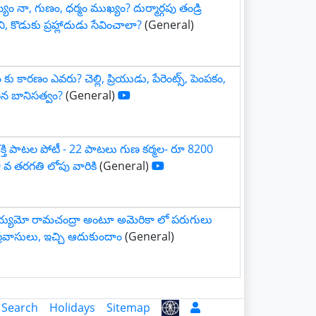
ం నా, గుణం, ధర్మం ముఖ్యం? దుర్మార్గపు తండ్రి
, కొడుకు ప్రహ్లాదుడు సేవించాలా?
(General)
ు కారణం ఎవరు? చెల్లి, ప్రియుడు, పేరెంట్స్, పెంపకం,
సన బానిసత్వం?
(General)
్తి పాటల పోటీ - 22 పాటలు గుణ కర్మల- రూ 8200
వ తరగతి లోపు వారికి
(General)
్యమో రామచంద్రా అంటూ అమెరికా లో పరుగులు
ప్రవాసులు, ఇచ్చి ఆదుకుందాం
(General)
 Search
Holidays
Sitemap