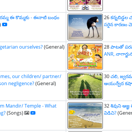
పేరమ్మ ఈ కొమ్మకు - ఈనాటి బంధం
26
కన్నబిడ్డ
)
సరైన కారణం చె
egetarian ourselves?
(General)
28
పాటతో పరమార
ANR, నాగార్జు
mes, our children/ partner/
30
చలి, జ్వరము
ason negligence?
(General)
ఆయుర్వేద క
am Mandir/ Temple - What
32
శివుని ఆజ్ఞ
ng?
(Songs)
విడిచి?
(Gener