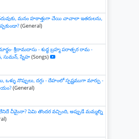
ల చదువుకు, మనం హఠాత్తుగా చేయి చాచాలా ఇతరులను,
ప్పకుండా?
(General)
్ధం- శ్రీరామదాసు - శుద్ధ బ్రహ్మ పరాత్పర రామ -
న, సుమన్, స్నేహ
(Songs)
, ఒళ్ళు నొప్పులు, దగ్గు - దేహంలో స్పష్టముగా మార్పు -
షాయం?
(General)
 లేనిదే చీమైనా? ఏమి తొందర వచ్చింది, అప్పుడే మమ్మల్ని
al)