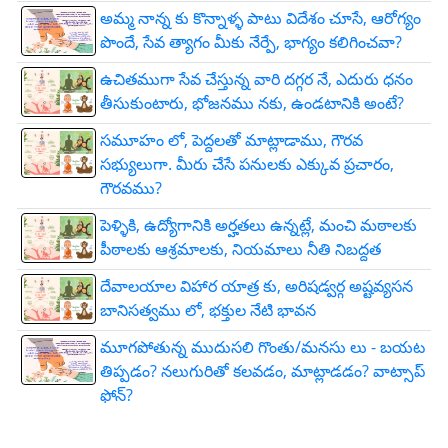
అమ్మ నాన్న కు కొన్నాళ్ళ పాటు విదేశం చూసే, ఆరోగ్యం
పొందే, సేవ త్యాగం మీకు నేర్పే, భాగ్యం కలిగించవా?
ఉచితముగా సేవ చేస్తున్న వారి దగ్గర నే, ఎదురు ధనం
తీసుకుంటారు, భోజనము నకు, ఉండటానికి అంటే?
సమూహం లో, పెద్దలతో మాట్లాడాము, గౌరవ
సభ్యులుగా. మీరు చేసే పనులకు ఎక్కువ ప్రచారం,
గౌరవము?
పెళ్ళికి, ఉద్యోగానికి అర్హతలు ఉన్నట్లే, మంచి మఠాలకు
పీఠాలకు ఆశ్రమాలకు, నియమాలు నీతి నిబద్దత
దేవాలయాల విహార యాత్ర కు, అరిషడ్వర్గ అష్టవ్యసన
బానిసత్వము లో, భక్తుల నేటి భావన
మూగపోతున్న ముదుసలి గొంతు/మనసు లు - బయట
తిప్పడం? నలుగురితో కలవడం, మాట్లాడడం? వాట్సాప్
ఫోన్?