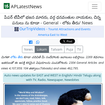
APLatestNews
పేపర్ టీవీలో భజన మానరు, వర్గ ధనవంతుల నాయకుల, చిన్న
పనులు ను కూడా - General - లోకం తీరు/ News
OurTripVideos -
Tourist Attractions and Events
America East to West
News
Lokam
Tatvam
Puja
TV
మిగతా
లోకం తీరు
కూడా చదివితే మీ సందేహాలకు జవాబులు లభిస్తాయి. 2269 కధనాలు.
ఇతరులతో ఈ ఆసక్తి కరమైన విషయాలను పంచుకోగలరు. 2304 General Articles and
views 4,107,959; 104 తత్వాలు (Tatvaalu) and views 462,795.
Auto news updates for EAST and WEST in English/ Hindi/ Telugu along
with TV, Radio, Newspaper, Newsbites