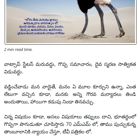
2 min read time.
వాట్సాప్ స్టేటస్ మరువద్దు, గొప్ప సమాచారం, దైవ స్మరణ సాత్వికత
విడువద్దు.
వడ్డించేవాడు మన వాడైతే, మనం ఏ మూల కూర్చుని ఉన్నా, ఎంత
లేటుగా వచ్చిన కూడా, మనకు అన్ని గౌరవ మర్యాదలు తిండి
అందుతాయి, హాయిగా కడుపు నిండా తినవచ్చు.
చిన్న విషయం కూడా, అసలు విషయాలు తప్పులు దాచి, భూతద్దంలో
గొప్పగా పొగుడుతూ చూపిస్తారు 70 ఎమ్ఎమ్ లో, తాము పుచ్చుకున్న
తాంబూలానికి న్యాయం చేస్తూ, టీవీ పత్రికల లో.