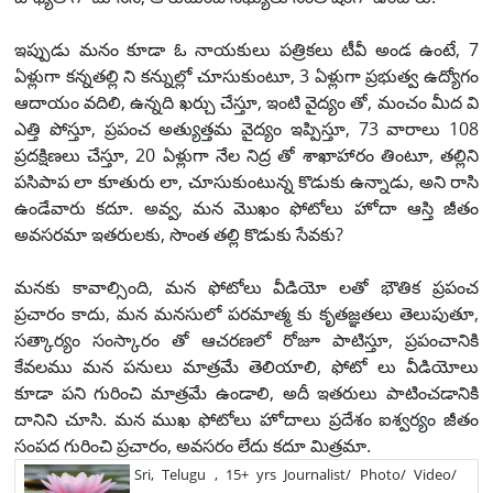
ఇప్పుడు మనం కూడా ఓ నాయకులు పత్రికలు టీవీ అండ ఉంటే, 7
ఏళ్లుగా కన్నతల్లి ని కన్నుల్లో చూసుకుంటూ, 3 ఏళ్లుగా ప్రభుత్వ ఉద్యోగం
ఆదాయం వదిలి, ఉన్నది ఖర్చు చేస్తూ, ఇంటి వైద్యం తో, మంచం మీద వి
ఎత్తి పోస్తూ, ప్రపంచ అత్యుత్తమ వైద్యం ఇప్పిస్తూ, 73 వారాలు 108
ప్రదక్షిణలు చేస్తూ, 20 ఏళ్లుగా నేల నిద్ర తో శాఖాహారం తింటూ, తల్లిని
పసిపాప లా కూతురు లా, చూసుకుంటున్న కొడుకు ఉన్నాడు, అని రాసి
ఉండేవారు కదూ. అవ్వ, మన మొఖం ఫోటోలు హోదా ఆస్తి జీతం
అవసరమా ఇతరులకు, సొంత తల్లి కొడుకు సేవకు?
మనకు కావాల్సింది, మన ఫోటోలు వీడియో లతో భౌతిక ప్రపంచ
ప్రచారం కాదు, మన మనసులో పరమాత్మ కు కృతజ్ఞతలు తెలుపుతూ,
సత్కార్యం సంస్కారం తో ఆచరణలో రోజూ పాటిస్తూ, ప్రపంచానికి
కేవలము మన పనులు మాత్రమే తెలియాలి, ఫోటో లు వీడియోలు
కూడా పని గురించి మాత్రమే ఉండాలి, అదీ ఇతరులు పాటించడానికి
దానిని చూసి. మన ముఖ ఫోటోలు హోదాలు ప్రదేశం ఐశ్వర్యం జీతం
సంపద గురించి ప్రచారం, అవసరం లేదు కదూ మిత్రమా.
Sri, Telugu , 15+ yrs Journalist/ Photo/ Video/