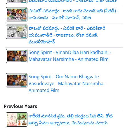
పాటతో పరమార్ధం - బండి కాదు మొండి ఇది (పేరడీ) -
రామదండు - మురళీ మోహన్, సరిత
పాటతో పరమార్ధం - ఎవరికి వారే - ఎవరికివారే
యమునాతీరే - రాజబాబు, రోజా రమణి,
మురళీమోహన్
Song Spirit - VinanDilaa Hari kadhalni -
Mahavatar Narsimha - Animated Film
Song Spirit - Om Namo Bhagvate
Vasudevaye - Mahavatar Narsimha -
Animated Film
Previous Years
శారీరక మానసిక శ్రమ, తల్లి దండ్రుల సేవ లేని, కోటి
ఖర్చు సేవల ఆర్భాటాలు, మనుషులను మాయ