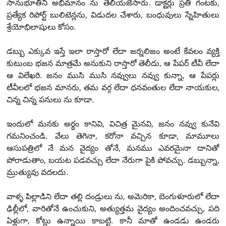
సానుభూతిని అభిమానం ను తెలియజేసారు. డాక్టర్లు ప్రతి గంటకు,
ప్రత్యేక రిపోర్ట్ బులిటెన్లను, విడుదల చేశారు, బంధువులు స్నేహితులు
శ్రేయోభిలాషులు కోసం.
డబ్బు ఎక్కువ ఇస్తే ఇలా రాస్తారో లేదా జర్నలిజం అంటే కేవలం వ్యక్తి
కుటుంబ భజన మాత్రమే అనుకుని రాస్తారో తెలీదు, ఆ పేపర్ టీవీ లేదా
ఆ విలేఖరి. జనం ముసి ముసి నవ్వులు నవ్వు కున్నా, ఆ పేపర్లు
టీవీలలో భజన మానరు, తమ వర్గ లేదా ధనవంతుల లేదా నాయకుల,
చిన్న చిన్న పనులు ను కూడా.
ఇందులో మనకు అర్థం కానివి, విచిత్ర మైనవి, జనం నవ్వు కునేవి
గమనించండి. వేలు తెగినా, కరోనా వచ్చిన కూడా, మామూలు
ఆసుపత్రిలో నే మన వైద్యం తోనే, మనము ఎవరమైనా దానితో
పోరాడుతాం, బయట పడవచ్చు లేదా నేరుగా పైకి పోవచ్చు. డబ్బున్నా,
మ్రుత్యువు వదలదు.
వాళ్ళ పిల్లాడిని లేదా తల్లి దండ్రులు ను, అమెరికా, బెంగుళూరులో లేదా
ఢిల్లీలో, వారితోనే ఉంచుకుని, అత్యుత్తమ వైద్యం అందించవచ్చు, పది
ఏళ్లుగా, కోట్లు ఉన్నాయి కాబట్టి. కానీ మాతో ఉండడు ఉండరు