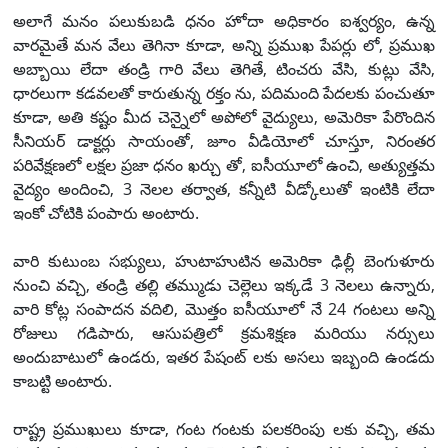
అలాగే మనం పలుకుబడి ధనం హోదా అధికారం ఐశ్వర్యం, ఉన్న
వారమైతే మన వేలు తెగినా కూడా, అన్ని ప్రముఖ పేపర్లు లో, ప్రముఖ
అబ్బాయి లేదా తండ్రి గారి వేలు తెగితే, టించరు వేసి, కుట్లు వేసి,
ధారలుగా కడవలతో కారుతున్న రక్తం ను, పదిమంది పేదలకు పంచుతూ
కూడా, అతి కష్టం మీద చెన్నైలో అపోలో వైద్యులు, అమెరికా పేరొందిన
సీనియర్ డాక్టర్లు సాయంతో, జూం వీడియోలో చూస్తూ, నిరంతర
పరివేక్షణలో లక్షల ప్రజా ధనం ఖర్చు తో, ఐసీయూలో ఉంచి, అత్యుత్తమ
వైద్యం అందించి, 3 నెలల తర్వాత, కన్నీటి వీడ్కోలుతో ఇంటికి లేదా
ఇంకో చోటికి పంపారు అంటారు.
వారి కుటుంబ సభ్యులు, హుటాహుటిన అమెరికా ఢిల్లీ బెంగుళూరు
నుంచి వచ్చి, తండ్రి తల్లి తమ్ముడు చెల్లెలు ఇక్కడే 3 నెలలు ఉన్నారు,
వారి కోట్ల సంపాదన వదిలి, మొత్తం ఐసీయూలో నే 24 గంటలు అన్ని
రోజులు గడిపారు, ఆసుపత్రిలో క్రమశిక్షణ మరియు నర్సులు
అందుబాటులో ఉండరు, ఇతర పేషంట్ లకు అసలు ఇబ్బంది ఉండదు
కాబట్టి అంటారు.
రాష్ట్ర ప్రముఖులు కూడా, గంట గంటకు పలకరింపు లకు వచ్చి, తమ