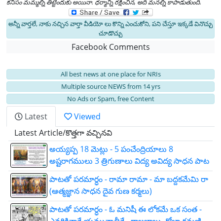
కనీసం మమ్మల్ని తిట్టేందుకు అయినా. ధర్మాన్ని రక్షించిన, అది మనల్ని కాపాడుతుంది.
అన్నీ వార్తలే, నాకు నచ్చిన వార్తా వీడియో లు కొన్ని ఎంచుకోని, పని చేస్తూ ఇక్కడే వినొచ్చు
చూడొచ్చు
Facebook Comments
All best news at one place for NRIs
Multiple source NEWS from 14 yrs
No Ads or Spam, free Content
Latest
Viewed
Latest Article/కొత్తగా వచ్చినవి
అయ్యప్ప 18 మెట్లు - 5 పంచేంద్రియాలు 8
అష్టరాగములు 3 త్రిగుణాలు విద్య అవిద్య సాధన పాట
పాటతో పరమార్ధం - రామా రామా - మా బద్దకమేమి రా
(ఆత్మజ్ఞాన సాధన దైవ గుణ కర్మలు)
పాటతో పరమార్ధం - ఓ మనిషీ ఈ లోకమే ఒక సంత -
ఎవరికివారే యమునాతీరే - రాజబాబు, రోజా రమణి