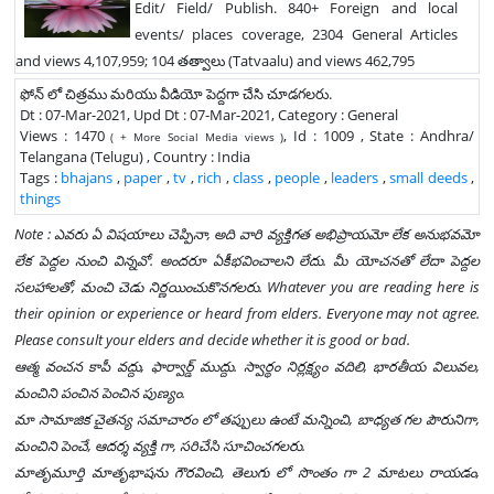
Edit/ Field/ Publish. 840+ Foreign and local
events/ places coverage, 2304 General Articles
and views 4,107,959; 104 తత్వాలు (Tatvaalu) and views 462,795
ఫోన్ లో చిత్రము మరియు వీడియో పెద్దగా చేసి చూడగలరు.
Dt : 07-Mar-2021, Upd Dt : 07-Mar-2021, Category : General
Views : 1470
, Id : 1009 , State : Andhra/
( + More Social Media views )
Telangana (Telugu) , Country : India
Tags :
bhajans
,
paper
,
tv
,
rich
,
class
,
people
,
leaders
,
small deeds
,
things
Note : ఎవరు ఏ విషయాలు చెప్పినా, అది వారి వ్యక్తిగత అభిప్రాయమో లేక అనుభవమో
లేక పెద్దల నుంచి విన్నవో. అందరూ ఏకీభవించాలని లేదు. మీ యోచనతో లేదా పెద్దల
సలహాలతో, మంచి చెడు నిర్ణయించుకొనగలరు. Whatever you are reading here is
their opinion or experience or heard from elders. Everyone may not agree.
Please consult your elders and decide whether it is good or bad.
ఆత్మ వంచన కాపీ వద్దు, ఫార్వార్డ్ ముద్దు. స్వార్థం నిర్లక్ష్యం వదిలి, భారతీయ విలువల,
మంచిని పంచిన పెంచిన పుణ్యం.
మా సామాజిక చైతన్య సమాచారం లో తప్పులు ఉంటే మన్నించి, బాధ్యత గల పౌరునిగా,
మంచిని పెంచే, ఆదర్శ వ్యక్తి గా, సరిచేసి సూచించగలరు.
మాతృమూర్తి మాతృభాషను గౌరవించి, తెలుగు లో సొంతం గా 2 మాటలు రాయడం,