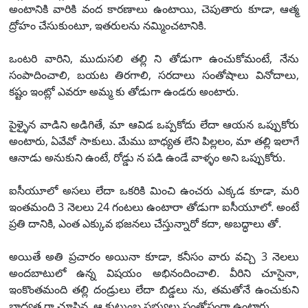
అంటానికి వారికి వంద కారణాలు ఉంటాయి, చెపుతారు కూడా, ఆత్మ
ద్రోహం చేసుకుంటూ, ఇతరులను నమ్మించటానికి.
ఒంటరి వారిని, ముదుసలి తల్లి ని తోడుగా ఉంచుకోమంటే, నేను
సంపాదించాలి, బయట తిరగాలి, సరదాలు సంతోషాలు వినోదాలు,
కష్టం ఇంట్లో ఎవరూ అమ్మ కు తోడుగా ఉండరు అంటారు.
పైళ్ళైన వాడిని అడిగితే, మా ఆవిడ ఒప్పకోదు లేదా ఆయన ఒప్పుకోరు
అంటారు, ఏవేవో సాకులు. మేము బాధ్యత లేని పిల్లలం, మా తల్లి ఇలాగే
ఆనాడు అనుకుని ఉంటే, రోడ్డు న పడి ఉండే వాళ్ళం అని ఒప్పుకోరు.
ఐసీయూలో అసలు లేదా ఒకరికి మించి ఉంచరు ఎక్కడ కూడా, మరి
ఇంతమంది 3 నెలలు 24 గంటలు ఉంటారా తోడుగా ఐసీయూలో. అంటే
ప్రతి దానికి, ఎంత ఎక్కువ భజనలు చేస్తున్నారో కదా, అబద్ధాలు తో.
అయితే అతి ప్రచారం అయినా కూడా, కనీసం వారు వచ్చి 3 నెలలు
అందబాటులో ఉన్న విషయం అభినందించాలి. వీరిని చూసైనా,
ఇంకొంతమంది తల్లి దండ్రులు లేదా బిడ్డలు ను, తమతోనే ఉంచుకుని
బాధ్యత గా చూసిన, ఆ కుటుంబ సభ్యులు సంతోషంగా ఉంటారు.