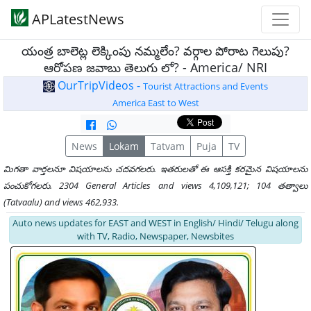
APLatestNews
యంత్ర బాలెట్ల లెక్కింపు నమ్మలేం? వర్గాల పోరాట గెలుపు?
ఆరోపణ జవాబు తెలుగు లో? - America/ NRI
OurTripVideos -
Tourist Attractions and Events
America East to West
News
Lokam
Tatvam
Puja
TV
మిగతా వార్తలనూ విషయాలను చదవగలరు. ఇతరులతో ఈ ఆసక్తి కరమైన విషయాలను
పంచుకోగలరు. 2304 General Articles and views 4,109,121; 104 తత్వాలు
(Tatvaalu) and views 462,933.
Auto news updates for EAST and WEST in English/ Hindi/ Telugu along
with TV, Radio, Newspaper, Newsbites