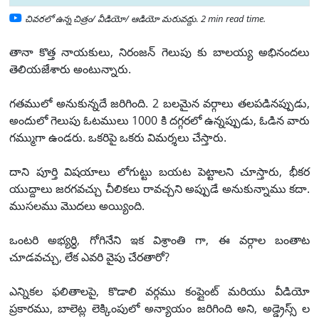
చివరలో ఉన్న చిత్రం/ వీడియో/ ఆడియో మరువద్దు
.
2 min read time.
తానా కొత్త నాయకులు, నిరంజన్ గెలుపు కు బాలయ్య అభినందలు
తెలియజేశారు అంటున్నారు.
గతములో అనుకున్నదే జరిగింది. 2 బలమైన వర్గాలు తలపడినప్పుడు,
అందులో గెలుపు ఓటములు 1000 కి దగ్గరలో ఉన్నప్పుడు, ఓడిన వారు
గమ్ముగా ఉండరు. ఒకరిపై ఒకరు విమర్శలు చేస్తారు.
దాని పూర్తి విషయాలు లోగుట్టు బయట పెట్టాలని చూస్తారు, భీకర
యుద్దాలు జరగవచ్చు చీలికలు రావచ్చని అప్పుడే అనుకున్నాము కదా.
ముసలము మొదలు అయ్యింది.
ఒంటరి అభ్యర్ధి, గోగినేని ఇక విశ్రాంతి గా, ఈ వర్గాల బంతాట
చూడవచ్చు, లేక ఎవరి వైపు చేరతారో?
ఎన్నికల ఫలితాలపై, కొడాలి వర్గము కంప్లైంట్ మరియు వీడియో
ప్రకారము, బాలెట్ల లెక్కింపులో అన్యాయం జరిగింది అని, అడ్డ్రెస్స్ ల