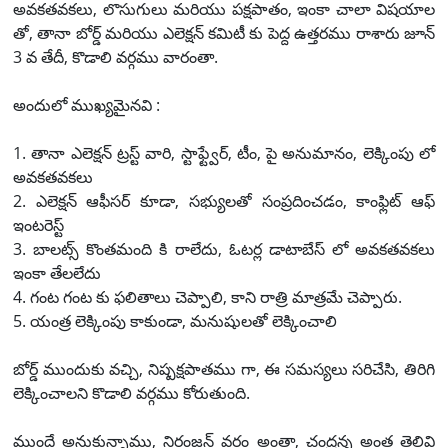
అవకతవకలు, లొసుగులు మరియు పక్షపాతం, ఇంకా చాలా విషయాల
తో, తానా బోర్డ్ మరియు ఎలెక్షన్ కమిటీ కు పెద్ద ఉత్తరము రాశారు జూన్
3 వ తేదీ, కొడాలి వర్గము వారంతా.
అందులో ముఖ్యమైనవి :
1. తానా ఎలెక్షన్ ట్రస్ట్ వారి, స్టాఫ్ట్వేర్, టీం, పై అనుమానం, లెక్కింపు లో
అవకతవకలు
2. ఎలెక్షన్ ఆఫీసర్ కూడా, సభ్యులతో సంప్రదించడం, కాంఫ్లిట్ ఆఫ్
ఇంటరెస్ట్
3. బాలట్స్ కొంతమంది కి రాలేదు, ఓటర్ల డాటాబేస్ లో అవకతవకలు
ఇంకా తేలలేదు
4. గంట గంట కు ఫలితాలు చెప్పాలి, కాని రాత్రి మాత్రమే చెప్పారు.
5. యంత్ర లెక్కింపు కాకుండా, మనుషులతో లెక్కించాలి
బోర్డ్ ముందుకు వచ్చి, నిష్పక్షపాతము గా, ఈ సమస్యలు సరిచేసి, తిరిగి
లెక్కించాలని కొడాలి వర్గము కోరుతుంది.
ముందే అనుకున్నాము, నిరంజన్ వర్గం అంతా, చంద్రన్న అంత తెలివి