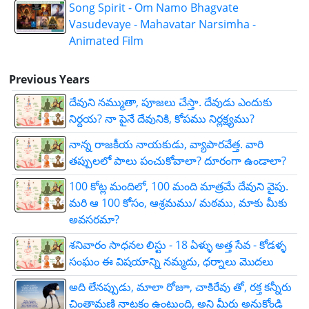
Song Spirit - Om Namo Bhagvate
Vasudevaye - Mahavatar Narsimha -
Animated Film
Previous Years
దేవుని నమ్ముతా, పూజలు చేస్తా. దేవుడు ఎందుకు
నిర్దయ? నా పైనే దేవునికి, కోపము నిర్లక్ష్యము?
నాన్న రాజకీయ నాయకుడు, వ్యాపారవేత్త. వారి
తప్పులలో పాలు పంచుకోవాలా? దూరంగా ఉండాలా?
100 కోట్ల మందిలో, 100 మంది మాత్రమే దేవుని వైపు.
మరి ఆ 100 కోసం, ఆశ్రమము/ మఠము, మాకు మీకు
అవసరమా?
శనివారం సాధనల లిస్టు - 18 ఏళ్ళు అత్త సేవ - కోడళ్ళ
సంఘం ఈ విషయాన్ని నమ్మదు, ధర్నాలు మొదలు
అది లేనప్పుడు, మాలా రోజూ, చాకిరేవు తో, రక్త కన్నీరు
చింతామణి నాటకం ఉంటుంది, అని మీరు అనుకోండి