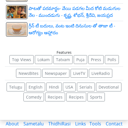
పాటతో పరమార్ధం- వేయి పడగల మీద కోటి మడుగుల
నేల - ముందడుగు - కృష్ణ, శోభన్, శ్రీదేవి, జయప్రద
గ్రీన్ టీ బదులు, వంట ఇంటి దినుసుల తో తాజా టీ -
ఆరోగ్యం ఆహ్లాదం
Features
Top Views
Lokam
Tatvam
Puja
Press
Polls
NewsBites
Newspaper
LiveTV
LiveRadio
Telugu
English
Hindi
USA
Serials
Devotional
Comedy
Recipes
Recipes
Sports
About
Sametalu
ThidhiRasi
Links
Tools
Contact