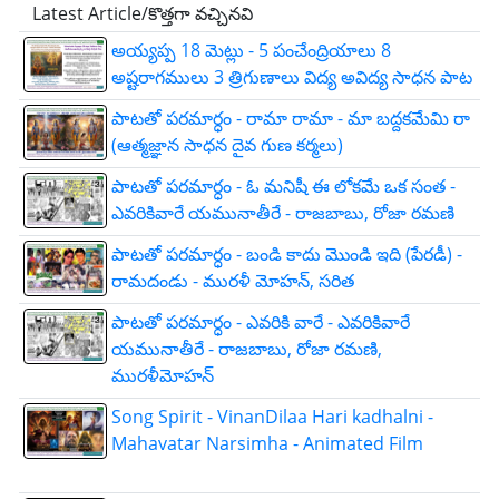
Latest Article/కొత్తగా వచ్చినవి
అయ్యప్ప 18 మెట్లు - 5 పంచేంద్రియాలు 8
అష్టరాగములు 3 త్రిగుణాలు విద్య అవిద్య సాధన పాట
పాటతో పరమార్ధం - రామా రామా - మా బద్దకమేమి రా
(ఆత్మజ్ఞాన సాధన దైవ గుణ కర్మలు)
పాటతో పరమార్ధం - ఓ మనిషీ ఈ లోకమే ఒక సంత -
ఎవరికివారే యమునాతీరే - రాజబాబు, రోజా రమణి
పాటతో పరమార్ధం - బండి కాదు మొండి ఇది (పేరడీ) -
రామదండు - మురళీ మోహన్, సరిత
పాటతో పరమార్ధం - ఎవరికి వారే - ఎవరికివారే
యమునాతీరే - రాజబాబు, రోజా రమణి,
మురళీమోహన్
Song Spirit - VinanDilaa Hari kadhalni -
Mahavatar Narsimha - Animated Film