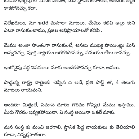
ఒకవేళ ఇంగ్లీషు లో మనం పంపితే, మన స్ధానిక జనాలకు, అందరికీ అర్థం
కాకపోవచ్చు కదా.
విలేఖరులం, మా ఇతర మసాలా మాటలు, మేము కలిపి అల్లు కుని
ఎటూ రాసుకుంటాము, ప్రజల అభిప్రాయాలతో కలిపి .
మేము అంతా సొంతంగా రాసుకుంటే, అసలు ముఖ్య పాయింట్లు మిస్
అవ్వవచ్చు, పూర్తి న్యాయం జరగకపోవచ్చు, సమయం లేటు కావచ్చు.
ఇంకోవైపు వర్గ వివరణలు మాకు అందకపోవచ్చు కూడా, అసలు.
పొద్దున్న రాష్ట్ర పార్టీలకు చెప్పిన ది అదే, ప్రతి పోస్ట్ తో, 4 తెలుగు
మాటలు రాయమని.
అందరూ మిత్రులే, సమాన దూరం గౌరవం గోప్యత మేము ఇస్తాము,
మీరు గౌరవం ఇవ్వకపోయినా. ఏ సంస్థ అయినా ఒకటే మాకు.
మన సంస్థ కు మంచి జరగాలి, స్ధానిక పెద్ద నాయకులు కు తెలియాలి
కూడా, నిష్పక్షపాతంగా.