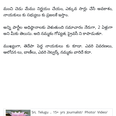
మంచి చెడు మేము నిర్ణయం చేయం, ఎక్కువ సార్లు చేసే అవకాశం,
నాయకులు కు సభ్యులు కు ప్రజలకే ఇస్తాం.
అన్ని పార్టీల అధిష్ఠానాలకు వెళుతుంది సమాచారం నేరుగా, 2 ఏళ్లుగా
అని మీకు తెలుసు. అది నమ్మకం గోప్యత, ప్రైవసీ ని కాపాడుతూ.
ముఖ్యంగా, తెదేపా పెద్ద నాయకులు కు కూడా. ఎవరి వివరణలు,
ఆలోచన లు, బాణీలు, ఎవరి నెట్వర్క్ నమ్మకం వారిదే కదా.
Sri, Telugu , 15+ yrs Journalist/ Photo/ Video/