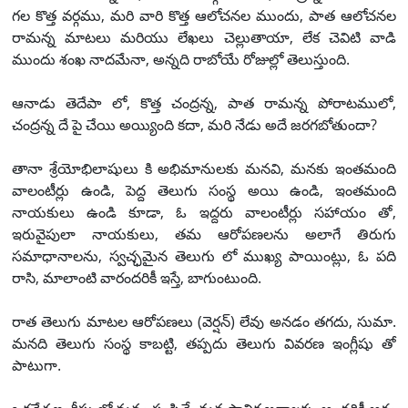
గల కొత్త వర్గము, మరి వారి కొత్త ఆలోచనల ముందు, పాత ఆలోచనల
రామన్న మాటలు మరియు లేఖలు చెల్లుతాయా, లేక చెవిటి వాడి
ముందు శంఖ నాదమేనా, అన్నది రాబోయే రోజుల్లో తెలుస్తుంది.
ఆనాడు తెదేపా లో, కొత్త చంద్రన్న, పాత రామన్న పోరాటములో,
చంద్రన్న దే పై చేయి అయ్యింది కదా, మరి నేడు అదే జరగబోతుందా?
తానా శ్రేయోభిలాషులు కి అభిమానులకు మనవి, మనకు ఇంతమంది
వాలంటీర్లు ఉండి, పెద్ద తెలుగు సంస్థ అయి ఉండి, ఇంతమంది
నాయకులు ఉండి కూడా, ఓ ఇద్దరు వాలంటీర్లు సహాయం తో,
ఇరువైపులా నాయకులు, తమ ఆరోపణలను అలాగే తిరుగు
సమాధానాలను, స్వచ్ఛమైన తెలుగు లో ముఖ్య పాయింట్లు, ఓ పది
రాసి, మాలాంటి వారందరికీ ఇస్తే, బాగుంటుంది.
రాత తెలుగు మాటల ఆరోపణలు (వెర్షన్) లేవు అనడం తగదు, సుమా.
మనది తెలుగు సంస్థ కాబట్టి, తప్పదు తెలుగు వివరణ ఇంగ్లీషు తో
పాటుగా.