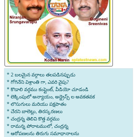
* 2 బలమైన వర్గాలు తలపడినప్పుడు
* గోగినేని విశ్రాంతి గా, ఎవరి వైపు?
* కొడాలి వర్గము కంప్లైంట్, వీడియో చూడండి
* లెక్కింపులో అన్యాయం, అడ్డ్రెస్స్ ల అవకతవక
* లొసుగులు మరియు పక్షపాతం
* చేరని బాలెట్లు, తిరస్కరణలు
* చంద్రన్న తెలివి కొత్త వర్గము
* రామన్న పోరాటములో, చంద్రన్న
* ఆరోపణలను తిరుగు సమాధానాలను